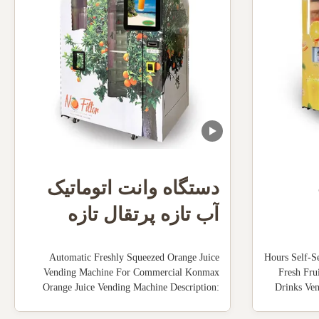
دستگاه وانت اتوماتیک
آب تازه پرتقال تازه
فشرده شده برای
Automatic Freshly Squeezed Orange Juice
24 Hours Self
تجارت
Vending Machine For Commercial Konmax
Fresh Fru
Orange Juice Vending Machine Description:
Drinks Ve
The machine is made of stainless steel
Juice Ven
shell,transparent plastic cover ,food-grade
juic