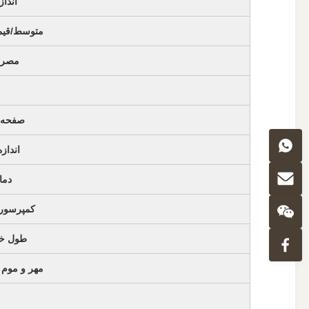
اندا
متوسط/قیم
مصرف
صفحه 
انداز
دما
کمپرسور 
طول خ
مهر و موم 