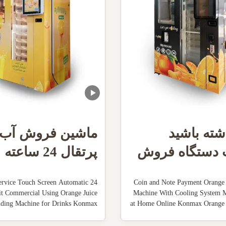
شته باشید
ماشين فروش آب
 دستگاه فروش
پرتقال 24 ساعته
ال با سیستم
-Service Touch Screen Automatic
Coin and Note Payment Orange 
ده
it Commercial Using Orange Juice
Machine With Cooling System 
nding Machine for Drinks Konmax
at Home Online Konmax Orange 
ding Machine Description : Orange
Machine Description : With uniqu
e vending machine is automatically
an excellent juice yield, the