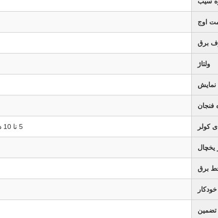
زه سیب
ت اوج
 برق
ولتاژ
نمایش
ه فنجان
ی کولر
5 تا 10 درجه سانتیگراد خنک کننده مستقیم ( خنک کننده کامل ماشین)
یخچال
ط برق
خودکار
تضمین