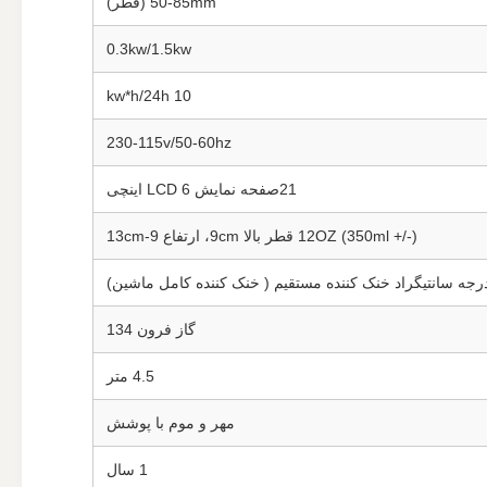
50-85mm (قطر)
0.3kw/1.5kw
10 kw*h/24h
230-115v/50-60hz
21صفحه نمایش LCD 6 اینچی
12OZ (350ml +/-) قطر بالا 9cm، ارتفاع 9-13cm
گاز فرون 134
4.5 متر
مهر و موم با پوشش
1 سال