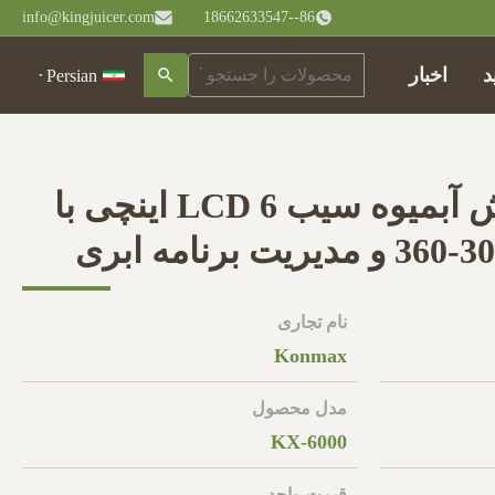
info@kingjuicer.com
86--18662633547
د
اخبار
Persian
21دستگاه فروش آبمیوه سیب LCD 6 اینچی با
نام تجاری
Konmax
مدل محصول
KX-6000
قیمت واحد