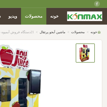
خونه
محصولات
ویدیو
د
خونه
>
محصولات
>
ماشین آبجو پرتقال
>
21دستگاه فروش آبمیوه سیب LCD 6 اینچی با ظرفیت سیب 300-360 و مدیریت برنامه ابری