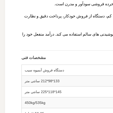
ب خرده فروشی سودآور و مدرن است.
کم، دستگاه از فروش خودکار، پرداخت دقیق و نظارت
 نوشیدنی های سالم استفاده می کند. درآمد منفعل خود را
مشخصات فنی
دستگاه فروش آبمیوه سیب
133*98*212 سانتی متر
145*118*225 سانتی متر
450kg/535kg