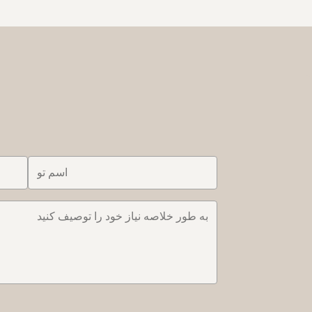
uality freshly
55L/hour. 4.3" touch screen, with advertising
n 60 seconds...
light box. Full transparent dispenser, you can
make ...