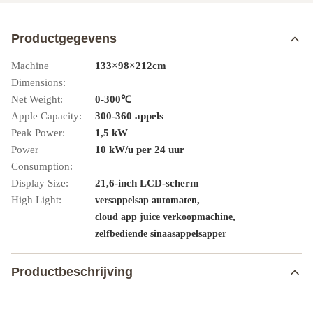
Productgegevens
Machine
133×98×212cm
Dimensions:
Net Weight:
0-300℃
Apple Capacity:
300-360 appels
Peak Power:
1,5 kW
Power
10 kW/u per 24 uur
Consumption:
Display Size:
21,6-inch LCD-scherm
High Light:
,
versappelsap automaten
,
cloud app juice verkoopmachine
zelfbediende sinaasappelsapper
Productbeschrijving