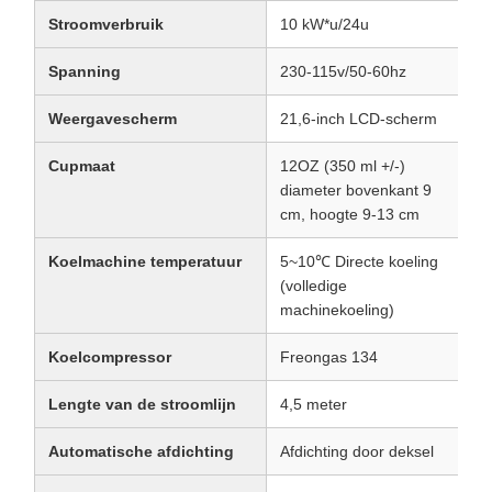
Stroomverbruik
10 kW*u/24u
Spanning
230-115v/50-60hz
Weergavescherm
21,6-inch LCD-scherm
Cupmaat
12OZ (350 ml +/-)
diameter bovenkant 9
cm, hoogte 9-13 cm
Koelmachine temperatuur
5~10℃ Directe koeling
(volledige
machinekoeling)
Koelcompressor
Freongas 134
Lengte van de stroomlijn
4,5 meter
Automatische afdichting
Afdichting door deksel