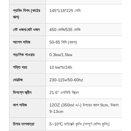
প্যাকিং বিশদ (কাঠের
145*118*225 সেমি
বাক্স)
নেট ওজন/মোট ওজন
450 কেজি/535 কেজি
আপেল সাইজ
50-85 মিমি (ব্যাস)
গড়/পিক পাওয়ার
0.3kw/1.5kw
শক্তি খরচ
10 kw*h/24h
ভোল্টেজ
230-115v/50-60hz
ডিসপ্লে স্ক্রীন
21.6" এলসিডি স্ক্রিন
কাপ সাইজ
12OZ (350ml +/-) উপরের ব্যাস 9cm, উচ্চতা
9-13cm
চিলার তাপমাত্রা
5~10℃ ডাইরেক্ট কুলিং (সম্পূর্ণ মেশিন কুলিং)