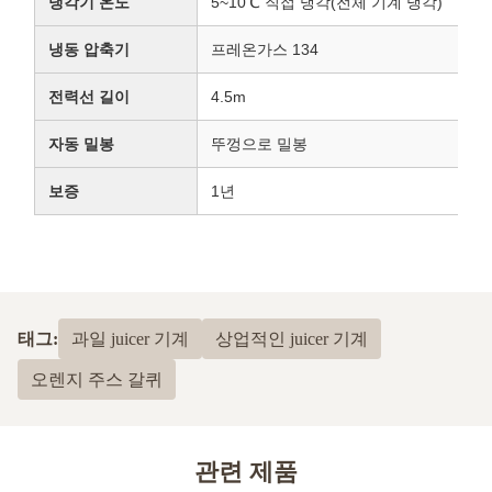
냉각기 온도
5~10℃ 직접 냉각(전체 기계 냉각)
냉동 압축기
프레온가스 134
전력선 길이
4.5m
자동 밀봉
뚜껑으로 밀봉
보증
1년
태그:
과일 juicer 기계
상업적인 juicer 기계
오렌지 주스 갈퀴
관련 제품