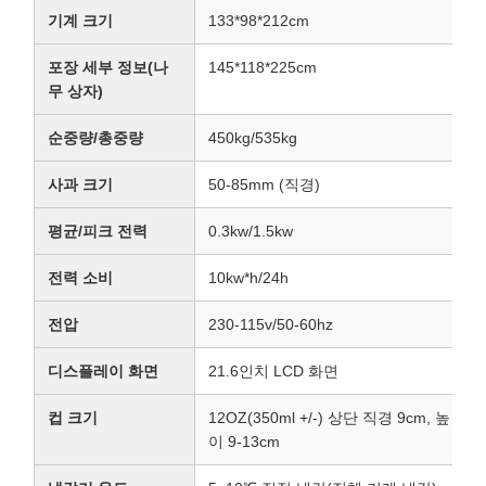
기계 크기
133*98*212cm
포장 세부 정보(나
145*118*225cm
무 상자)
순중량/총중량
450kg/535kg
사과 크기
50-85mm (직경)
평균/피크 전력
0.3kw/1.5kw
전력 소비
10kw*h/24h
전압
230-115v/50-60hz
디스플레이 화면
21.6인치 LCD 화면
컵 크기
12OZ(350ml +/-) 상단 직경 9cm, 높
이 9-13cm