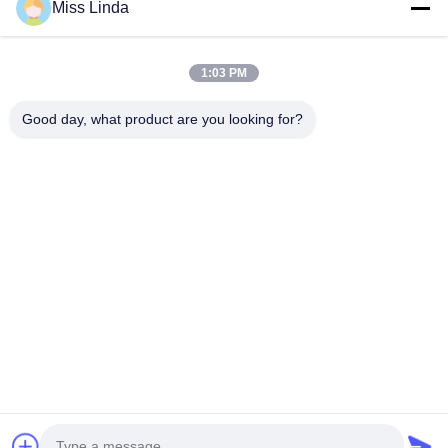
Miss Linda
1:03 PM
Good day, what product are you looking for?
효율성 업적 브랜드 정직 은 미래 를 결정 한다
저희와 연락
주소: 추가: UNIT 04,7/F,BRIGHT WAY TOWER,NO. 33 MONG
KOK ROAD,KOWLOON,HONG KONG
info@kingjuicer.com
전화: 86--18662633547