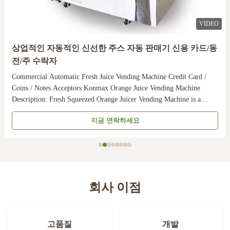
VIDEO
상업적인 자동적인 신선한 주스 자동 판매기 신용 카드/동
전/주 수락자
K
H
ommercial Automatic Fresh Juice Vending Machine Credit Card /
s
oins / Notes Acceptors Konmax Orange Juice Vending Machine
a
escription: Fresh Squeezed Orange Juicer Vending Machine is a
i
eading model for orange juice which researched software and patented
지금 연락하세요
queezed system. By Multipayment selection ...
회사 이점
고품질
개발