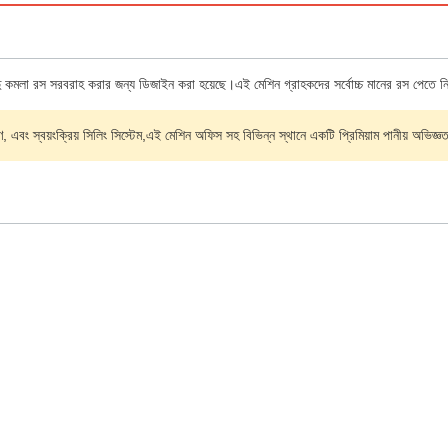
াদু কমলা রস সরবরাহ করার জন্য ডিজাইন করা হয়েছে।এই মেশিন গ্রাহকদের সর্বোচ্চ মানের রস পেতে নি
মাণ, এবং স্বয়ংক্রিয় সিলিং সিস্টেম,এই মেশিন অফিস সহ বিভিন্ন স্থানে একটি প্রিমিয়াম পানীয় অভিজ