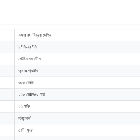
কমলা রস বিক্রয় মেশিন
৪°সি-২৫°সি
স্টেইনলেস স্টীল
জুস এক্সট্রাক্টর
৩৫০ কেজি
২২০ ভোল্ট/৫০ হার্জ
২২ ইঞ্চি
স্ট্যান্ডার্ড
নোট, মুদ্রা