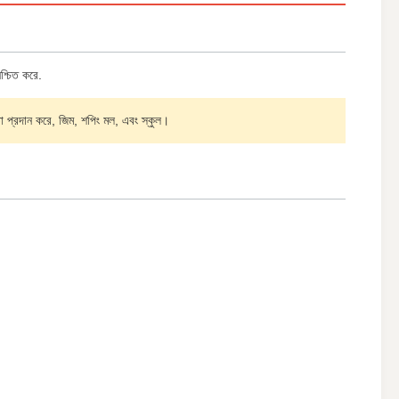
শ্চিত করে.
্ঞতা প্রদান করে, জিম, শপিং মল, এবং স্কুল।