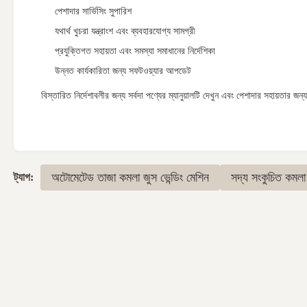
পেশাদার সার্ভিসিং সুপারিশ
যথার্থ খুচরা যন্ত্রাংশ এবং ব্যবহারযোগ্য সামগ্রী
প্রযুক্তিগত সহায়তা এবং সমস্যা সমাধানের নির্দেশিকা
উন্নত কার্যকারিতা জন্য সফটওয়্যার আপডেট
বিস্তারিত নির্দেশাবলীর জন্য সর্বদা পণ্যের ম্যানুয়ালটি দেখুন এবং পেশাদার সহায়তার 
অটোমেটেড তাজা কমলা জুস ভেন্ডিং মেশিন
সদ্য সংকুচিত কমলা 
ট্যাগ: