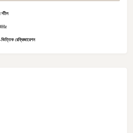
 স্টীল
0Hz
র-ভিত্তিক রেফ্রিজারেশন