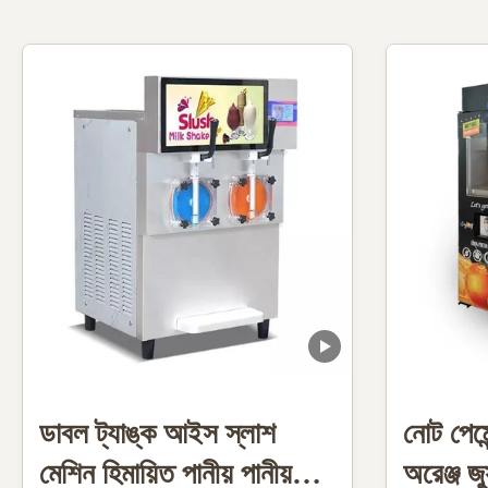
ডাবল ট্যাঙ্ক আইস স্লাশ
নোট পেমেন
মেশিন হিমায়িত পানীয় পানীয়
অরেঞ্জ জু