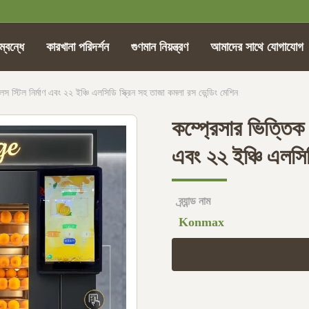
্বন্ধে
কারখানা পরিদর্শন
গুণমান নিয়ন্ত্রণ
আমাদের সাথে যোগাযোগ
স স্টিল নির্মাণ এবং ২২ ইঞ্চি এলসিডি স্ক্রিন সহ তাজা কমলা রস ভেন্ডিং মেশিন
কম্প্রেসার ভিত্তিক 
এবং ২২ ইঞ্চি এলসিড
ব্র্যান্ড নাম
Konmax