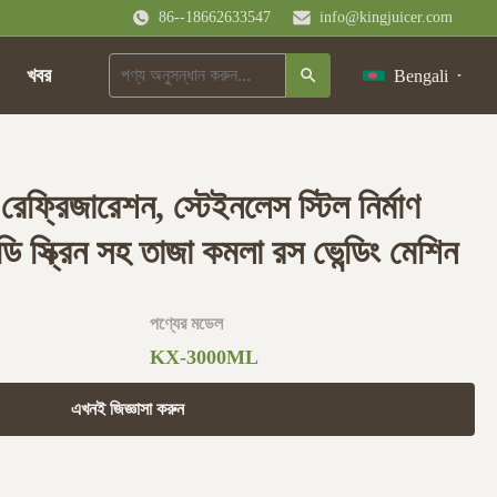
86--18662633547
info@kingjuicer.com
খবর
Bengali
রেফ্রিজারেশন, স্টেইনলেস স্টিল নির্মাণ
ি স্ক্রিন সহ তাজা কমলা রস ভেন্ডিং মেশিন
পণ্যের মডেল
KX-3000ML
এখনই জিজ্ঞাসা করুন