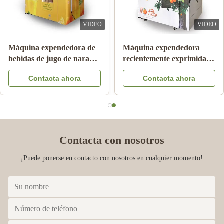
VIDEO
VIDEO
Máquina expendedora de
Máquina expendedora
bebidas de jugo de naranja
recientemente exprimida
de 24 horas
automática del zumo de
Contacta ahora
Contacta ahora
naranja para el anuncio
publicitario
Contacta con nosotros
¡Puede ponerse en contacto con nosotros en cualquier momento!