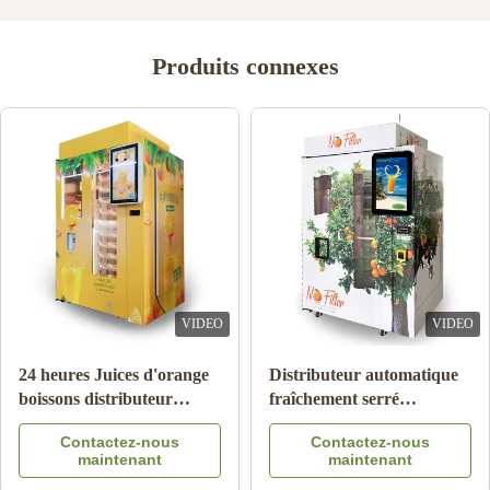
Produits connexes
VIDEO
VIDEO
24 heures Juices d'orange
Distributeur automatique
boissons distributeur
fraîchement serré
automatique
automatique de jus
Contactez-nous
Contactez-nous
d'orange pour le message
maintenant
maintenant
publicitaire