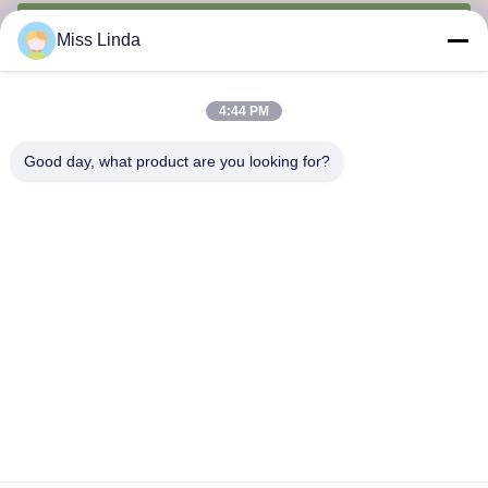
Envoyer
Miss Linda
4:44 PM
Good day, what product are you looking for?
Réalisations en matière d'efficacité L'intégrité est le gage de l'avenir
Nous contacter
Adresse: Ajouter: UNIT 04,7/F, BRIGHT WAY TOWER, n° 33 de
la rue MONG KOK, KOWLOON, Hong Kong
info@kingjuicer.com
Télégramme: 86--18662633547