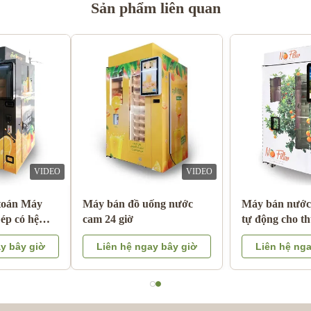
Sản phẩm liên quan
VIDEO
VIDEO
Double Tank Ice Slush
Lưu ý Thanh toán Máy
Machine Đồ uống đông
bán nước cam ép có hệ
lạnh Sữa trái cây Cocktail
thống làm mát
Liên hệ ngay bây giờ
Liên hệ ngay bây giờ