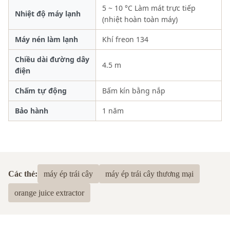
5 ~ 10 °C Làm mát trực tiếp
Nhiệt độ máy lạnh
(nhiệt hoàn toàn máy)
Máy nén làm lạnh
Khí freon 134
Chiều dài đường dây
4.5 m
điện
Chấm tự động
Bấm kín bằng nắp
Bảo hành
1 năm
Các thẻ:
máy ép trái cây
máy ép trái cây thương mại
orange juice extractor