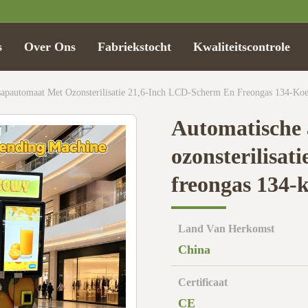
s
Over Ons
Fabriekstocht
Kwaliteitscontrole
apautomaat Met Ozonsterilisatie 21,6-Inch LCD-Scherm En Freongas 134-Koe
Automatische
ozonsterilisat
freongas 134-k
Land Van Herkomst
China
Certificaat
CE