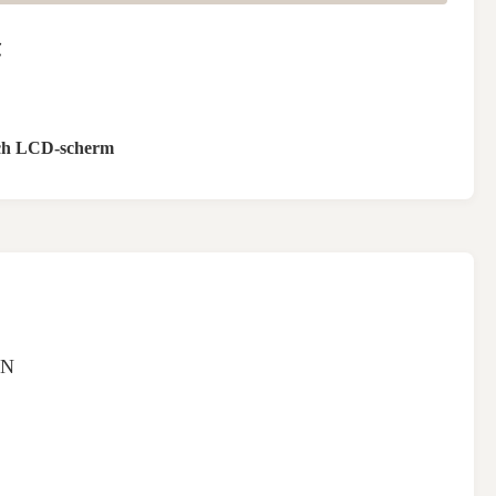
℃
nch LCD-scherm
EN