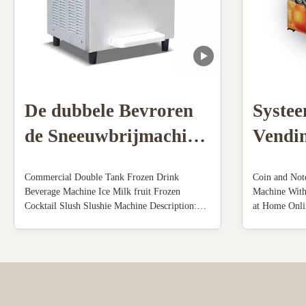
De dubbele Bevroren
Systee
de Sneeuwbrijmachine
Vendi
van het Tankijs drinkt
Coolin
Commercial Double Tank Frozen Drink
Coin and Not
het Fruitcocktail van
notabe
Beverage Machine Ice Milk fruit Frozen
Machine Wit
Cocktail Slush Slushie Machine Description:
at Home Onli
de Drankmelk
Oranj
110V 60Hz ,Power: 1800W,US plug. Mixing
Machine Descr
hopper:2x10L. Cylinder:2x4L. Capacity: 50-
an excellent j
55L/hour. 4.3" touch screen, with advertising
vending machi
light box. Full transparent dispenser, you can
squeezed oran
make ...