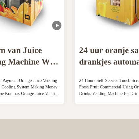
m van Juice
24 uur oranje s
ng Machine With
drankjes autom
g van de
e Payment Orange Juice Vending
24 Hours Self-Service Touch Scr
taling het
h Cooling System Making Money
Fresh Fruit Commercial Using Or
ne Konmax Orange Juice Vending
Drinks Vending Machine for Dri
e
iption : With unique features and
Juice Vending Machine Descriptio
uice yield, these orange juice
juice vending machine is automati
nes produce high quality freshly
squezing fruits , cooling the juice
ge juice in 60 seconds...
cup machine withouperson put the 