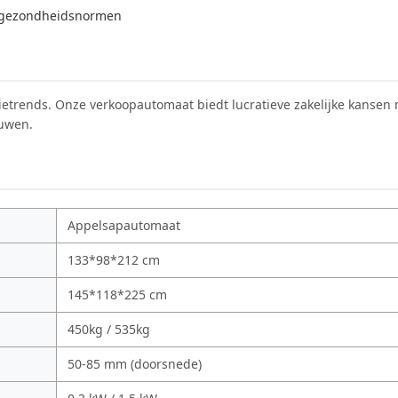
de gezondheidsnormen
ietrends. Onze verkoopautomaat biedt lucratieve zakelijke kansen
ouwen.
Appelsapautomaat
133*98*212 cm
145*118*225 cm
450kg / 535kg
50-85 mm (doorsnede)