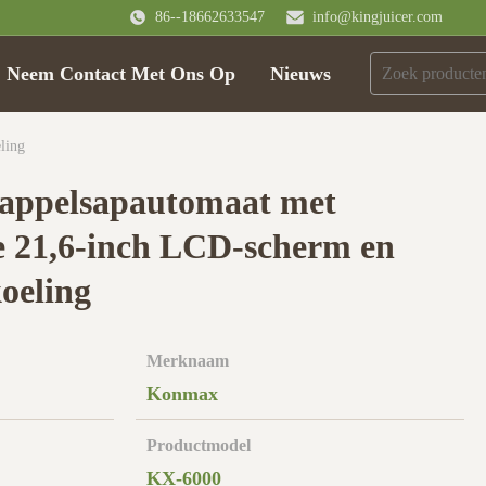
86--18662633547
info@kingjuicer.com
Neem Contact Met Ons Op
Nieuws
ling
 appelsapautomaat met
ie 21,6-inch LCD-scherm en
oeling
Merknaam
Konmax
Productmodel
KX-6000