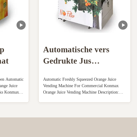
ap
Automatische vers
aat
Gedrukte Jus
d'orangeAutomaat
een Automatic
Automatic Freshly Squeezed Orange Juice
voor Commercieel
ange Juice
Vending Machine For Commercial Konmax
nks Konmax
Orange Juice Vending Machine Description:
n : Orange
The machine is made of stainless steel
cally
shell,transparent plastic cover ,food-grade
 and seal the
plastic parts(knaggy ball) and remaining
oranges ...
collector.The structure is well-organized and
rational ...