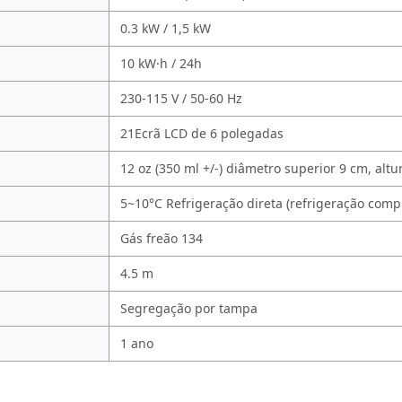
0.3 kW / 1,5 kW
10 kW·h / 24h
230-115 V / 50-60 Hz
21Ecrã LCD de 6 polegadas
12 oz (350 ml +/-) diâmetro superior 9 cm, alt
5~10°C Refrigeração direta (refrigeração com
Gás freão 134
4.5 m
Segregação por tampa
1 ano