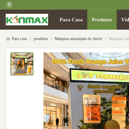
Para Casa
Produtos
Víd
Para casa
>
produtos
>
Máquina alaranjada do Juicer
>
Máquina Aut