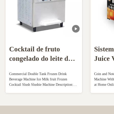
Cocktail de fruto
Sistem
congelado do leite da
Juice 
bebida da bebida da
Machi
Commercial Double Tank Frozen Drink
Coin and Not
lama do gelo do
do pag
Beverage Machine Ice Milk fruit Frozen
Machine Wit
Cocktail Slush Slushie Machine Description:
at Home Onli
tanque máquina dobro
110V 60Hz ,Power: 1800W,US plug. Mixing
Machine Descr
hopper:2x10L. Cylinder:2x4L. Capacity: 50-
an excellent j
55L/hour. 4.3" touch screen, with advertising
vending machi
light box. Full transparent dispenser, you can
squeezed oran
make ...