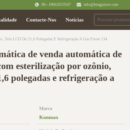
86--18662633547
info@kingjuicer.com
alidade
Contacte-Nos
Notícias
o, Tela LCD De 21,6 Polegadas E Refrigeração A Gás Freon 134
ática de venda automática de
om esterilização por ozônio,
,6 polegadas e refrigeração a
Marca
Konmax