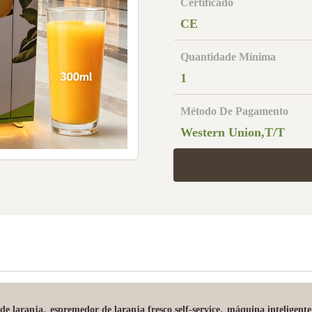
Certificado
CE
Quantidade Mínima
1
Método De Pagamento
Western Union,T/T
,
,
de laranja
espremedor de laranja fresco self-service
máquina inteligente