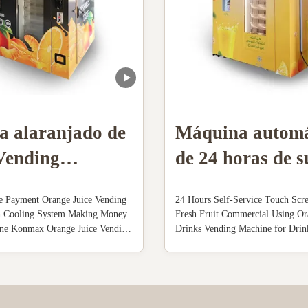
a alaranjado de
Máquina automá
Vending
de 24 horas de s
ne With Cooling
laranja
e Payment Orange Juice Vending
24 Hours Self-Service Touch Scr
amento da nota
h Cooling System Making Money
Fresh Fruit Commercial Using Or
ne Konmax Orange Juice Vending
Drinks Vending Machine for Dri
iption : With unique features and
Juice Vending Machine Descriptio
uice yield, these orange juice
juice vending machine is automati
nes produce high quality freshly
squezing fruits , cooling the juice
ge juice in 60 seconds...
cup machine withouperson put the 