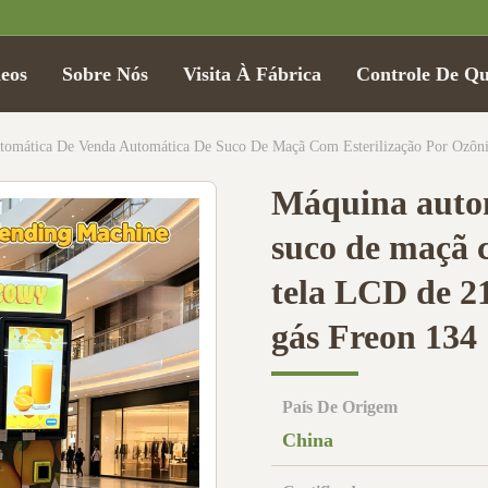
eos
Sobre Nós
Visita À Fábrica
Controle De Qu
omática De Venda Automática De Suco De Maçã Com Esterilização Por Ozôni
Máquina autom
suco de maçã c
tela LCD de 21
gás Freon 134
País De Origem
China