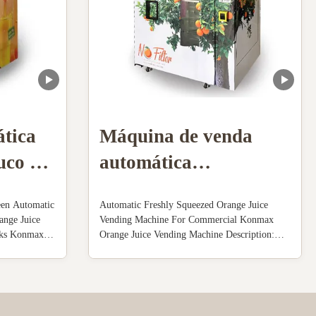
tica
Máquina de venda
uco de
automática
recentemente
een Automatic
Automatic Freshly Squeezed Orange Juice
espremida automática
ange Juice
Vending Machine For Commercial Konmax
nks Konmax
Orange Juice Vending Machine Description:
do suco de laranja
n : Orange
The machine is made of stainless steel
para o anúncio
cally
shell,transparent plastic cover ,food-grade
 and seal the
plastic parts(knaggy ball) and remaining
publicitário
oranges ...
collector.The structure is well-organized and
rational ...