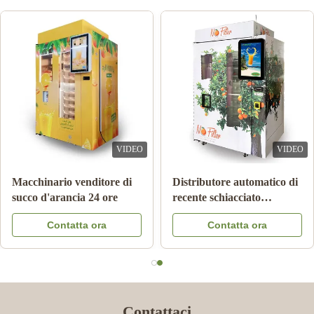
VIDEO
VIDEO
Macchinario venditore di
Distributore automatico di
succo d'arancia 24 ore
recente schiacciato
automatico del succo
Contatta ora
Contatta ora
d'arancia per l'annuncio
pubblicitario
Contattaci