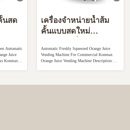
คั้นสด
เครื่องจำหน่ายน้ำส้ม
คั้นแบบสดใหม่
อัตโนมัติเพื่อการ
een Automatic
Automatic Freshly Squeezed Orange Juice
พาณิชย์
ange Juice
Vending Machine For Commercial Konmax
nks Konmax
Orange Juice Vending Machine Description:
n : Orange
The machine is made of stainless steel
cally
shell,transparent plastic cover ,food-grade
 and seal the
plastic parts(knaggy ball) and remaining
oranges ...
collector.The structure is well-organized and
rational ...