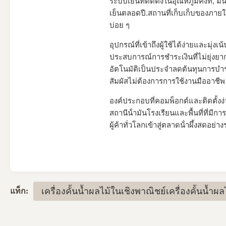
ระบบเย็นที่ติดตั้งในอุณหภูมิคงที่, 
เย็นตลอดปี.สถานที่เก็บเก็บของภายใน
บ่อย ๆ
อุปกรณ์ที่เข้าถึงผู้ใช้ได้ง่ายและม
ประสบการณ์การชําระเงินที่ไม่ยุ่ง
อัตโนมัติเป็นประจําลดต้นทุนการบ
สัมผัสไม่ต้องการการใช้งานมืออาชีพ ท
องค์ประกอบที่คอมพ็อกต์และติดตั้งง
สถานีน้ํามันโรงเรียนและพื้นที่ที่มี
ผู้ค้าทั่วโลกเข้าสู่ตลาดน้ําผึ้งสดอย่
เครื่องคั้นน้ำผลไม้ในเชิงพาณิชย์เครื่องคั้นน้ำผล
แท็ก: