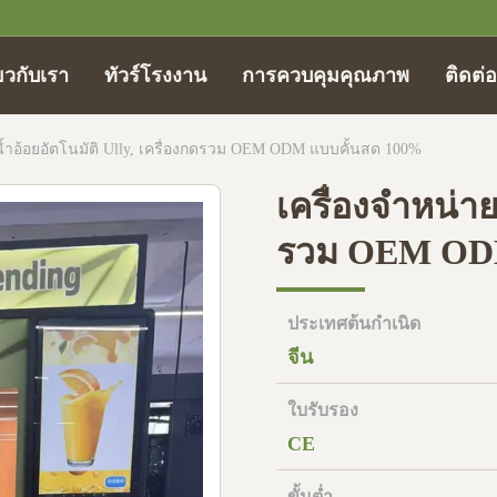
่ยวกับเรา
ทัวร์โรงงาน
การควบคุมคุณภาพ
ติดต่
น้ำอ้อยอัตโนมัติ Ully, เครื่องกดรวม OEM ODM แบบคั้นสด 100%
เครื่องจำหน่าย
รวม OEM ODM
ประเทศต้นกำเนิด
จีน
ใบรับรอง
CE
ขั้นต่ำ