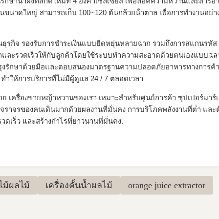
มันรักษาน้ําผึ้งที่สกัดใหม่ที่ 4 องศาเซลเซียส เพื่อล็อคความหวานและสาร
ขนาดใหญ่ สามารถเก็บ 100~120 ต้นกล้วยน้ําตาล เพื่อการทํางานอย่างต่อ
ุ่งเน้นธุรกิจ รองรับการชําระเงินแบบยืดหยุ่นหลายฉาก รวมถึงการสแกนรห
ยากและรวดเร็วให้กับลูกค้าโดยใช้ระบบทําความสะอาดด้วยตนเองแบบฉลา
ํารุงรักษาด้วยมือและตอบสนองมาตรฐานความปลอดภัยอาหารทางการค้าที
ําให้การบริการที่ไม่มีผู้ดูแล 24 / 7 ตลอดเวลา
่าย เครื่องขายหญ้าหวานของเรา เหมาะสําหรับศูนย์การค้า ซุปเปอร์มาร์เ
การจราจรของคนเดินมากด้วยผลงานที่มั่นคง การบริโภคพลังงานที่ต่ํา และต้
างรวดเร็ว และสร้างกําไรที่ยาวนานที่มั่นคง.
ไม้ผลไม้
เครื่องคั้นน้ำผลไม้
orange juice extractor