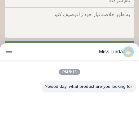
بفرست
Miss Linda
5:13 PM
Good day, what product are you looking for?
دستاوردهای کارایی برند صداقت آینده را تعیین می کند
با ما تماس بگیرید
آدرس: اضافه کنید: واحد 04,7/F، برج راه روشن، شماره 33 جاده
مونگ کوک، کوون، هنگ کنگ