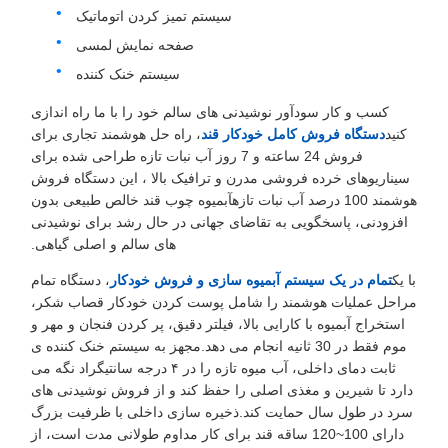
سیستم تمیز کردن اتوماتیک
صفحه نمایش لمسی
سیستم خنک کننده
کسب و کار سودآور نوشیدنی های سالم خود را با ما راه اندازی
کنید
دستگاه فروش کامل خودکار قند
، راه حل هوشمند تجاری برای
فروش 24 ساعته و 7 روز آب نبات تازه طراحی شده برای
سیناریوهای خرده فروشی مدرن و ترافیک بالا ، این دستگاه فروش
هوشمند 100 درصد آب نبات تازهآبمیوه چوب قند خالص طبیعی بدون
افزودنی، پاسخگویی به تقاضای جهانی در حال رشد برای نوشیدنی
های سالم و اصلی گیاهی.
با یک
تمام در یک سیستم آبمیوه سازی و فروش خودکار
، دستگاه تمام
مراحل عملیات هوشمند را شامل پوست کردن خودکار قصاب شکر،
استخراج آبمیوه با کارایی بالا، فیلتر دقیق، پر کردن فنجان و مهر و
موم فقط در 30 ثانیه انجام می دهد.مجهز به سیستم خنک کننده ی
ثابت دمای داخلی، آب میوه تازه را در ۴ درجه سانتیگراد نگه می
دارد تا شیرین و مغذی اصلی را حفظ کند و از فروش نوشیدنی های
سرد در طول سال حمایت کند.ذخیره سازی داخلی با ظرفیت بزرگ
دارای 100~120 ساقه قند برای کار مداوم طولانی مدت است، از