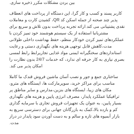
بین بردن مشکلات مکرر ذخیره سازی.
کاربر پسند و کسب و کار گرا، این دستگاه از پرداخت های انعطاف
پذیر چند صحنه از جمله اسکن کد QR، کشیدن کارت و معاملات
نقدی پشتیبانی می کند.ارائه تجربه پرداخت بدون تلاش و سریع برای
مشتریانبا استفاده از یک سیستم هوشمند خود تمیز کردن با
عملکردهای تمیز کردن خودکار منظم، حفظ بهداشت داخلی طولانی
مدت،کاهش قابل توجهی هزینه های نگهداری دستی و رعایت
استانداردهای سختگیرانه ایمنی مواد غذایی تجاریرابط رابط لمسی
بصری نیازی به کار حرفه ای ندارد، که خدمات 24/7 بدون نظارت را
امکان پذیر می کند.
ساختاری جمع و جور و نصب آسان ماشین فروش قندک ما کاملا
مناسب برای مراکز خرید، سوپرمارکت ها، ایستگاه های مترو،
مکان های زیبا، ایستگاه های بنزین،مدارس و سایر مناطق پر
ترافیکبا عملکرد پایدار، مصرف انرژی پایین و هزینه های نگهداری
بسیار پایین، به عنوان یک تجهیزات فروش تجاری با سرمایه گذاری
کم و بازده بالا،کمک به بازرگانان جهانی برای دسترسی سریع به
بازار آبمیوه های تازه و سالم و به دست آوردن سود پایدار در دراز
مدت.