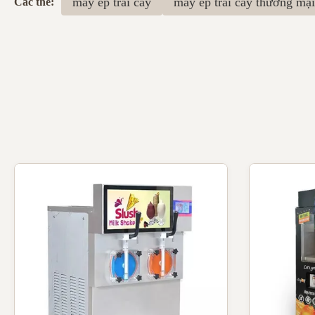
máy ép trái cây
máy ép trái cây thương mại
Các thẻ: