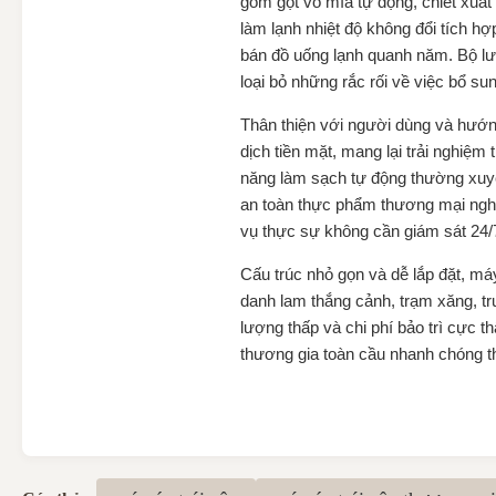
gồm gọt vỏ mía tự động, chiết xuất 
làm lạnh nhiệt độ không đổi tích h
bán đồ uống lạnh quanh năm. Bộ lưu
loại bỏ những rắc rối về việc bổ s
Thân thiện với người dùng và hướn
dịch tiền mặt, mang lại trải nghiệ
năng làm sạch tự động thường xuyên,
an toàn thực phẩm thương mại nghi
vụ thực sự không cần giám sát 24/
Cấu trúc nhỏ gọn và dễ lắp đặt, má
danh lam thắng cảnh, trạm xăng, tr
lượng thấp và chi phí bảo trì cực t
thương gia toàn cầu nhanh chóng th