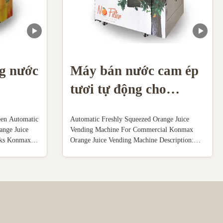
g nước
Máy bán nước cam ép
tươi tự động cho
thương mại
een Automatic
Automatic Freshly Squeezed Orange Juice
ange Juice
Vending Machine For Commercial Konmax
nks Konmax
Orange Juice Vending Machine Description:
n : Orange
The machine is made of stainless steel
cally
shell,transparent plastic cover ,food-grade
 and seal the
plastic parts(knaggy ball) and remaining
oranges ...
collector.The structure is well-organized and
rational ...