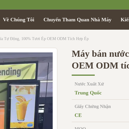
Về Chúng Tôi
Chuyến Tham Quan Nhà Máy
Kiể
ía Tự Động, 100% Tươi Ép OEM ODM Tích Hợp Ép
Máy bán nước 
OEM ODM tíc
Nước Xuất Xứ
Trung Quốc
Giấy Chứng Nhận
CE
MOQ