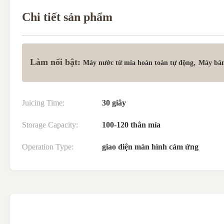
Chi tiết sản phẩm
Làm nổi bật:
,
Máy nước từ mía hoàn toàn tự động
Máy bán
Juicing Time:
30 giây
Storage Capacity:
100-120 thân mía
Operation Type:
giao diện màn hình cảm ứng