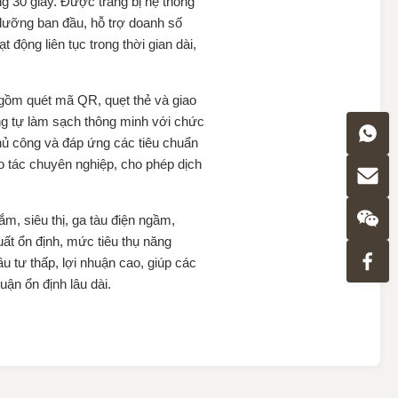
ng 30 giây. Được trang bị hệ thống
 dưỡng ban đầu, hỗ trợ doanh số
động liên tục trong thời gian dài,
 gồm quét mã QR, quẹt thẻ và giao
ng tự làm sạch thông minh với chức
thủ công và đáp ứng các tiêu chuẩn
 tác chuyên nghiệp, cho phép dịch
m, siêu thị, ga tàu điện ngầm,
ất ổn định, mức tiêu thụ năng
ầu tư thấp, lợi nhuận cao, giúp các
ận ổn định lâu dài.