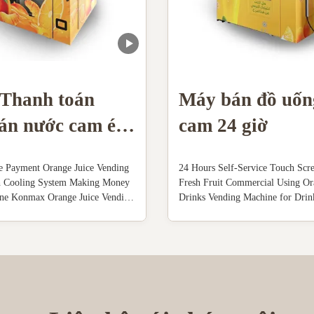
 Thanh toán
Máy bán đồ uốn
án nước cam ép
cam 24 giờ
thống làm mát
e Payment Orange Juice Vending
24 Hours Self-Service Touch Scr
h Cooling System Making Money
Fresh Fruit Commercial Using Or
ne Konmax Orange Juice Vending
Drinks Vending Machine for Dri
iption : With unique features and
Juice Vending Machine Descriptio
uice yield, these orange juice
juice vending machine is automati
nes produce high quality freshly
squezing fruits , cooling the juice
ge juice in 60 seconds...
cup machine withouperson put the 