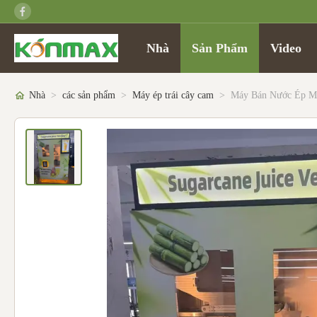
Nhà
Sản Phẩm
Video
Nhà
>
các sản phẩm
>
Máy ép trái cây cam
>
Máy Bán Nước Ép M