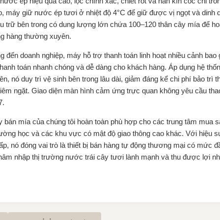
nước ép hiệu quả cao, lọc chính xác, chiết rót và hàn kín cốc chỉ tro
ợp, máy giữ nước ép tươi ở nhiệt độ 4°C để giữ được vị ngọt và dinh
 trữ bên trong có dung lượng lớn chứa 100–120 thân cây mía để hoạt 
ung hàng thường xuyên.
g đến doanh nghiệp, máy hỗ trợ thanh toán linh hoạt nhiều cảnh bao
m thanh toán nhanh chóng và dễ dàng cho khách hàng. Áp dụng hệ thố
 nó duy trì vệ sinh bên trong lâu dài, giảm đáng kể chi phí bảo trì 
êm ngặt. Giao diện màn hình cảm ứng trực quan không yêu cầu thao
7.
y bán mía của chúng tôi hoàn toàn phù hợp cho các trung tâm mua sắ
ường học và các khu vực có mật độ giao thông cao khác. Với hiệu su
hấp, nó đóng vai trò là thiết bị bán hàng tự động thương mại có mức đ
âm nhập thị trường nước trái cây tươi lành mạnh và thu được lợi nhu