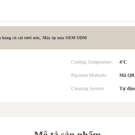
,
 hàng củ cải tươi nén
Máy ép mía OEM ODM
Cooling Temperature:
4°C
Payment Methods:
Mã QR, 
Cleaning System:
Tự động
Mô tả sản phẩm