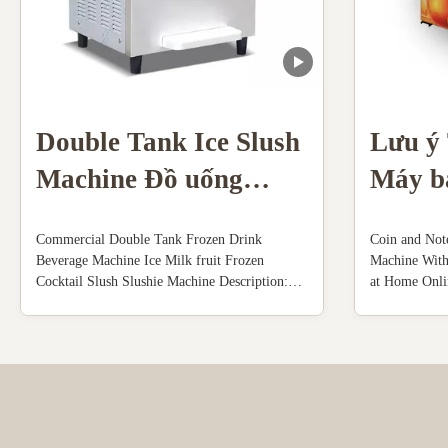
Double Tank Ice Slush
Lưu ý
Machine Đồ uống
Máy b
đông lạnh Sữa trái cây
có hệ 
Commercial Double Tank Frozen Drink
Coin and Not
Cocktail
Beverage Machine Ice Milk fruit Frozen
Machine Wit
Cocktail Slush Slushie Machine Description:
at Home Onli
110V 60Hz ,Power: 1800W,US plug. Mixing
Machine Descr
hopper:2x10L. Cylinder:2x4L. Capacity: 50-
an excellent j
55L/hour. 4.3" touch screen, with advertising
vending machi
light box. Full transparent dispenser, you can
squeezed oran
make ...