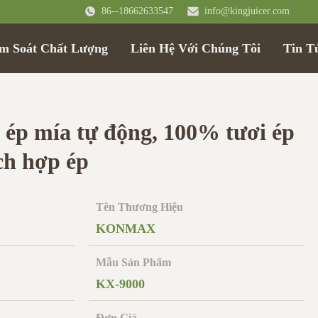
86--18662633547
info@kingjuicer.com
m Soát Chất Lượng
Liên Hệ Với Chúng Tôi
Tin T
ép mía tự động, 100% tươi ép
h hợp ép
Tên Thương Hiệu
KONMAX
Mẫu Sản Phẩm
KX-9000
Đơn Giá