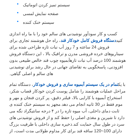
سیستم تمیز کردن اتوماتیک
صفحه نمایش لمسی
سیستم خنک کننده
کسب و کار سودآور نوشیدنی های سالم خود را با ما راه اندازی
کنید
دستگاه فروش کامل خودکار قند
، راه حل هوشمند تجاری برای
فروش 24 ساعته و 7 روز آب نبات تازه طراحی شده برای
سیناریوهای خرده فروشی مدرن و ترافیک بالا ، این دستگاه فروش
هوشمند 100 درصد آب نبات تازهآبمیوه چوب قند خالص طبیعی بدون
افزودنی، پاسخگویی به تقاضای جهانی در حال رشد برای نوشیدنی
های سالم و اصلی گیاهی.
با یک
تمام در یک سیستم آبمیوه سازی و فروش خودکار
، دستگاه تمام
مراحل عملیات هوشمند را شامل پوست کردن خودکار قصاب شکر،
استخراج آبمیوه با کارایی بالا، فیلتر دقیق، پر کردن فنجان و مهر و
موم فقط در 30 ثانیه انجام می دهد.مجهز به سیستم خنک کننده ی
ثابت دمای داخلی، آب میوه تازه را در ۴ درجه سانتیگراد نگه می
دارد تا شیرین و مغذی اصلی را حفظ کند و از فروش نوشیدنی های
سرد در طول سال حمایت کند.ذخیره سازی داخلی با ظرفیت بزرگ
دارای 100~120 ساقه قند برای کار مداوم طولانی مدت است، از