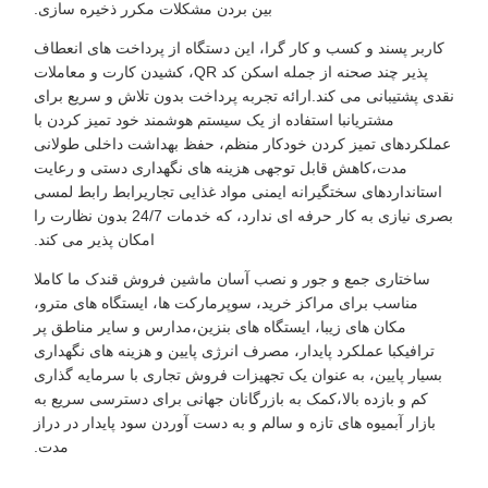
بین بردن مشکلات مکرر ذخیره سازی.
کاربر پسند و کسب و کار گرا، این دستگاه از پرداخت های انعطاف
پذیر چند صحنه از جمله اسکن کد QR، کشیدن کارت و معاملات
نقدی پشتیبانی می کند.ارائه تجربه پرداخت بدون تلاش و سریع برای
مشتریانبا استفاده از یک سیستم هوشمند خود تمیز کردن با
عملکردهای تمیز کردن خودکار منظم، حفظ بهداشت داخلی طولانی
مدت،کاهش قابل توجهی هزینه های نگهداری دستی و رعایت
استانداردهای سختگیرانه ایمنی مواد غذایی تجاریرابط رابط لمسی
بصری نیازی به کار حرفه ای ندارد، که خدمات 24/7 بدون نظارت را
امکان پذیر می کند.
ساختاری جمع و جور و نصب آسان ماشین فروش قندک ما کاملا
مناسب برای مراکز خرید، سوپرمارکت ها، ایستگاه های مترو،
مکان های زیبا، ایستگاه های بنزین،مدارس و سایر مناطق پر
ترافیکبا عملکرد پایدار، مصرف انرژی پایین و هزینه های نگهداری
بسیار پایین، به عنوان یک تجهیزات فروش تجاری با سرمایه گذاری
کم و بازده بالا،کمک به بازرگانان جهانی برای دسترسی سریع به
بازار آبمیوه های تازه و سالم و به دست آوردن سود پایدار در دراز
مدت.