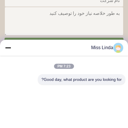
بفرست
Miss Linda
7:23 PM
Good day, what product are you looking for?
دستاوردهای کارایی برند صداقت آینده را تعیین می کند
با ما تماس بگیرید
آدرس: اضافه کنید: واحد 04,7/F، برج راه روشن، شماره 33 جاده
مونگ کوک، کوون، هنگ کنگ