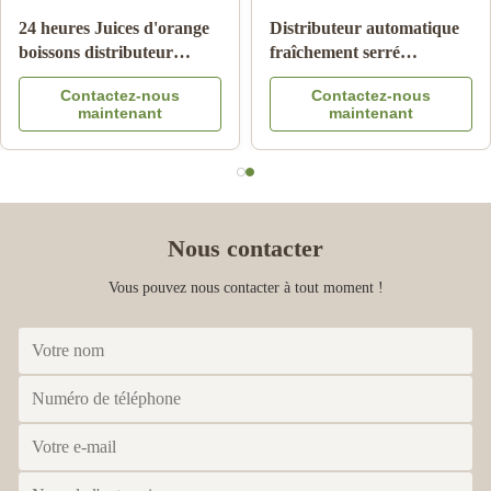
24 heures Juices d'orange
Distributeur automatique
boissons distributeur
fraîchement serré
automatique
automatique de jus
Contactez-nous
Contactez-nous
d'orange pour le message
maintenant
maintenant
publicitaire
Nous contacter
Vous pouvez nous contacter à tout moment !