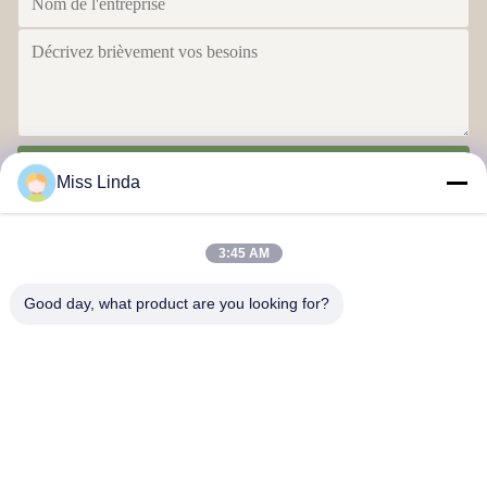
Envoyer
Miss Linda
3:45 AM
Good day, what product are you looking for?
Réalisations en matière d'efficacité L'intégrité est le gage de l'avenir
Nous contacter
Adresse: Ajouter: UNIT 04,7/F, BRIGHT WAY TOWER, n° 33 de
la rue MONG KOK, KOWLOON, Hong Kong