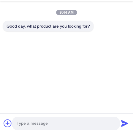
9:44 AM
Good day, what product are you looking for?
Efisiensi prestasi Merek Integritas menentukan masa depan
Hubungi Kami
Alamat: Tambahkan: UNIT 04,7/F, BRIGHT WAY TOWER, NO.
33 MONG KOK ROAD, KOWLOON, HONG KONG
info@kingjuicer.com
Telp: 86--18662633547
Copyright © 2014-2026 China Kingmax Industrial Co.,ltd.. All Rights Reserved.