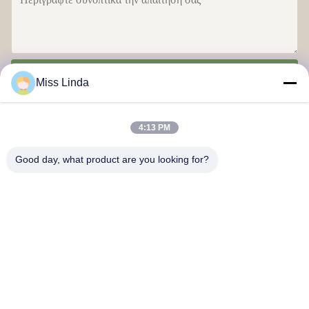
Στείλε
Miss Linda
4:13 PM
Good day, what product are you looking for?
Επιτυχίες αποδοτικότητας Brand Η ακεραιότητα ρίχνει το μέλλον.
Επικοινωνήστε μαζί μας
Διεύθυνση: Προσθέστε: Μονάδα 04,7/F, Πύργος BRIGHT WAY,
αριθμός 33 MONG KOK ROAD, KOWLOON, HONG KONG
info@kingjuicer.com