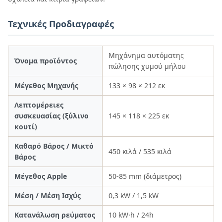
Τεχνικές Προδιαγραφές
Μηχάνημα αυτόματης
Όνομα προϊόντος
πώλησης χυμού μήλου
Μέγεθος Μηχανής
133 × 98 × 212 εκ
Λεπτομέρειες
συσκευασίας (ξύλινο
145 × 118 × 225 εκ
κουτί)
Καθαρό Βάρος / Μικτό
450 κιλά / 535 κιλά
Βάρος
Μέγεθος Apple
50-85 mm (διάμετρος)
Μέση / Μέση Ισχύς
0,3 kW / 1,5 kW
Κατανάλωση ρεύματος
10 kW·h / 24h