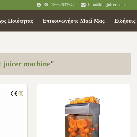
86--18662633547
info@kingjuicer.com
χος Ποιότητας
Επικοινωνήστε Μαζί Μας
Ειδήσεις
t juicer machine
"