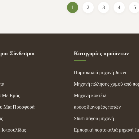
1
2
3
4
5
ροι Σύνδεσμοι
Κατηγορίες προϊόντων
Πορτοκαλιά μηχανή Juicer
τα
Μηχανή πώλησης χυμού από πο
ά Με Εμάς
Μηχανή κοκτέιλ
τε Μια Προσφορά
κρύος διανομέας ποτών
ις
Slush πάγου μηχανή
 Ιστοσελίδας
Εμπορική πορτοκαλιά μηχανή Ju