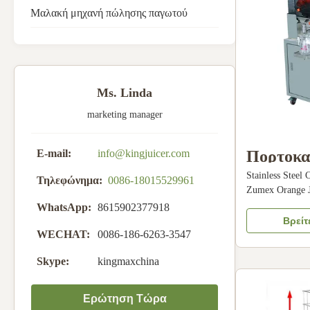
Μαλακή μηχανή πώλησης παγωτού
Ms. Linda
marketing manager
Πορτοκα
Ε-mail:
info@kingjuicer.com
Stainless Steel
Juicer 
Τηλεφώνημα:
0086-18015529961
Zumex Orange J
Konmax Orange 
WhatsApp:
8615902377918
Material Stainle
Βρείτ
10days; 40HQ:
WECHAT:
0086-186-6263-3547
665MM Height
Skype:
kingmaxchina
orange size 40-
Ερώτηση Τώρα