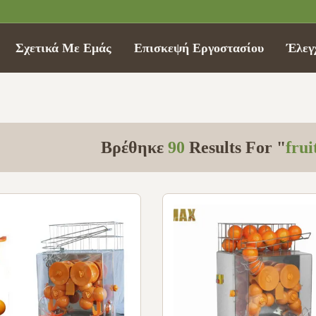
Σχετικά Με Εμάς
Επισκεψή Εργοστασίου
Έλεγ
Βρέθηκε
90
Results For "
frui