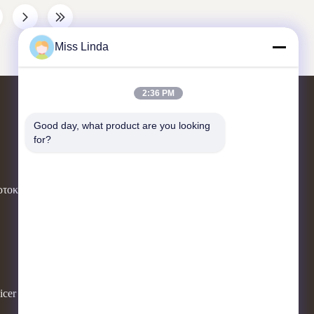
minute5.Machine Size: 400L*300W*770H ...
Miss Linda
2:36 PM
Επικοινωνήστε μαζί μας
Good day, what product are you looking 
for?
Προσθέστε: Μονάδα 04,7/F, Πύργος
BRIGHT WAY, αριθμός 33 MONG
ρτοκάλι
KOK ROAD, KOWLOON, HONG
KONG
info@kingjuicer.com
86--18662633547
icer