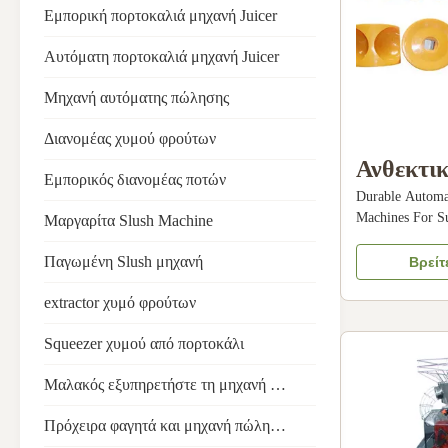
Εμπορική πορτοκαλιά μηχανή Juicer
Αυτόματη πορτοκαλιά μηχανή Juicer
Μηχανή αυτόματης πώλησης
Διανομέας χυμού φρούτων
Ανθεκτικ
Εμπορικός διανομέας ποτών
Durable Automat
εμπορικέ
Machines For S
Μαργαρίτα Slush Machine
φρούτων 
Fruit Juicer Mac
machine is capa
Παγωμένη Slush μηχανή
Βρείτ
υπεραγορ
oranges (diame
upgraded concav
extractor χυμό φρούτων
juice yield by 5
Squeezer χυμού από πορτοκάλι
Μαλακός εξυπηρετήστε τη μηχανή παγωτού
Πρόχειρα φαγητά και μηχανή πώλησης ποτών