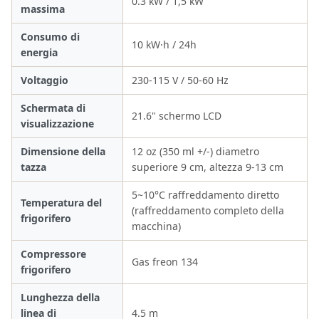
0.3 kW / 1,5 kW
massima
Consumo di
10 kW·h / 24h
energia
Voltaggio
230-115 V / 50-60 Hz
Schermata di
21.6" schermo LCD
visualizzazione
Dimensione della
12 oz (350 ml +/-) diametro
tazza
superiore 9 cm, altezza 9-13 cm
5~10°C raffreddamento diretto
Temperatura del
(raffreddamento completo della
frigorifero
macchina)
Compressore
Gas freon 134
frigorifero
Lunghezza della
linea di
4.5 m