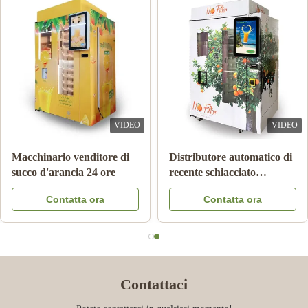
VIDEO
VIDEO
Macchinario venditore di
Distributore automatico di
succo d'arancia 24 ore
recente schiacciato
automatico del succo
Contatta ora
Contatta ora
d'arancia per l'annuncio
pubblicitario
Contattaci