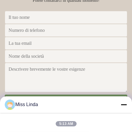
Potete contattarci in qualsiasi momento!
Invia
Miss Linda
5:13 AM