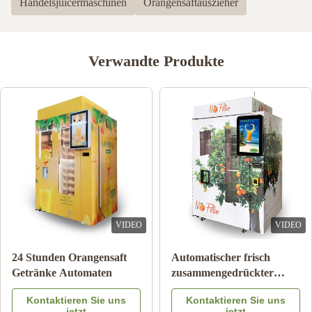
Handelsjuicermaschinen
Orangensaftauszieher
Verwandte Produkte
VIDEO
VIDEO
24 Stunden Orangensaft
Automatischer frisch
Getränke Automaten
zusammengedrückter
Orangensaft-Automat für
Kontaktieren Sie uns
Kontaktieren Sie uns
Werbung
jetzt
jetzt