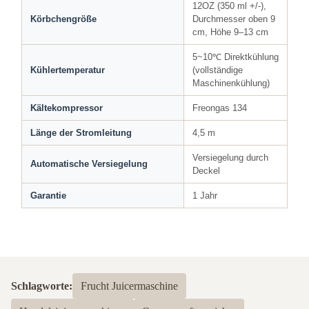
12OZ (350 ml +/-),
Körbchengröße
Durchmesser oben 9
cm, Höhe 9–13 cm
5~10℃ Direktkühlung
Kühlertemperatur
(vollständige
Maschinenkühlung)
Kältekompressor
Freongas 134
Länge der Stromleitung
4,5 m
Versiegelung durch
Automatische Versiegelung
Deckel
Garantie
1 Jahr
Schlagworte:
Frucht Juicermaschine