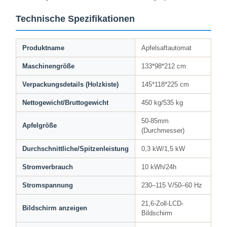
Technische Spezifikationen
Produktname
Apfelsaftautomat
Maschinengröße
133*98*212 cm
Verpackungsdetails (Holzkiste)
145*118*225 cm
Nettogewicht/Bruttogewicht
450 kg/535 kg
50-85mm
Apfelgröße
(Durchmesser)
Durchschnittliche/Spitzenleistung
0,3 kW/1,5 kW
Stromverbrauch
10 kWh/24h
Stromspannung
230–115 V/50–60 Hz
21,6-Zoll-LCD-
Bildschirm anzeigen
Bildschirm