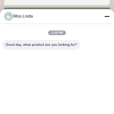
Senden
Miss Linda
1:30 PM
Good day, what product are you looking for?
Effizienzleistungen Marke Integrität bestimmt die Zukunft
Kontakt mit uns
Anschrift: Hinzufügen: Einheit 04,7/F, BRIGHT WAY TOWER, Nr.
33 MONG KOK ROAD, KOWLOON, HONG KONG
info@kingjuicer.com
Tel.: 86--18662633547