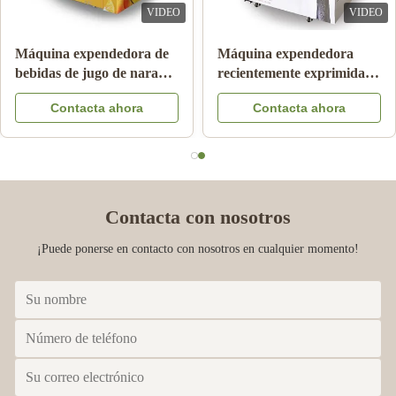
VIDEO
VIDEO
Máquina expendedora de
Máquina expendedora
bebidas de jugo de naranja
recientemente exprimida
de 24 horas
automática del zumo de
Contacta ahora
Contacta ahora
naranja para el anuncio
publicitario
Contacta con nosotros
¡Puede ponerse en contacto con nosotros en cualquier momento!