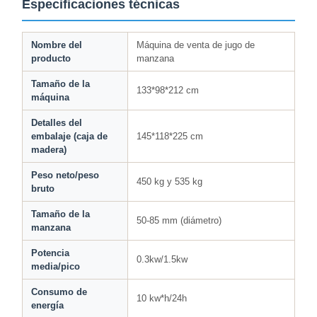
Especificaciones técnicas
Nombre del
Máquina de venta de jugo de
producto
manzana
Tamaño de la
133*98*212 cm
máquina
Detalles del
embalaje (caja de
145*118*225 cm
madera)
Peso neto/peso
450 kg y 535 kg
bruto
Tamaño de la
50-85 mm (diámetro)
manzana
Potencia
0.3kw/1.5kw
media/pico
Consumo de
10 kw*h/24h
energía