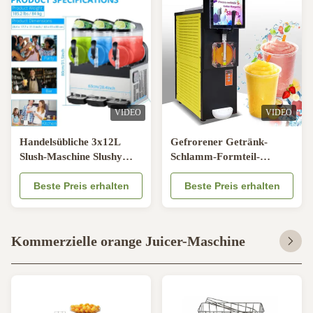
VIDEO
VIDEO
Handelsübliche 3x12L
Gefrorener Getränk-
Slush-Maschine Slushy
Schlamm-Formteil-
Tiefkühlgetränk
Maschine Smoothie Juice
Margarita Slush Maker 3
Beste Preis erhalten
Dispenser Granita
Beste Preis erhalten
Behälter
Kommerzielle orange Juicer-Maschine