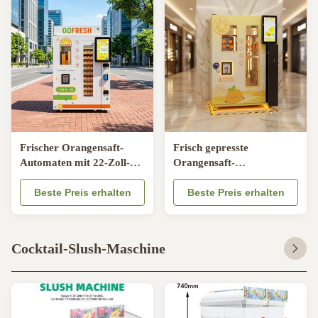
Handel
Frischer Orangensaft-
Frisch gepresste
Automaten mit 22-Zoll-
Orangensaft-
LCD-Bildschirm,
Verkaufsautomat mit
automatischem Trinkhalm
Beste Preis erhalten
automatischer
Beste Preis erhalten
und Banknotenkasse
Versiegelung, 22-Zoll-LCD
und Edelstahlmaterial
Cocktail-Slush-Maschine