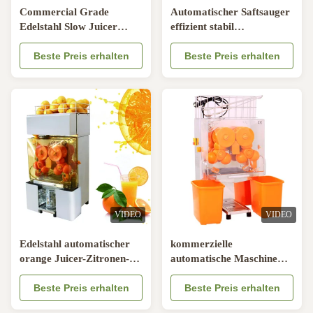
Commercial Grade
Automatischer Saftsauger
Edelstahl Slow Juicer
effizient stabil
Tragbarer
kontinuierlich laufen
Hochkapazitäts-
Beste Preis erhalten
Restaurant Nutzung
Beste Preis erhalten
Frischsaft-Extraktor
VIDEO
VIDEO
Edelstahl automatischer
kommerzielle
orange Juicer-Zitronen-
automatische Maschine
Frucht-Quetscher für
des Orangensaft-
Supermarkt
Beste Preis erhalten
220V/Edelstahl-Zitronen-
Beste Preis erhalten
Quetscher für Speicher