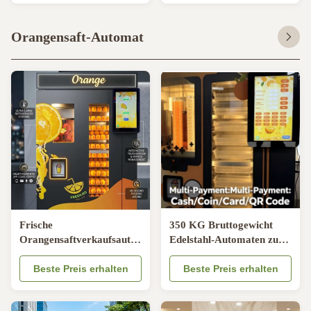
Bildschirm Werbung
Selbstreinigung
Orangensaft-Automat
Frische
350 KG Bruttogewicht
Orangensaftverkaufsautomat
Edelstahl-Automaten zum
mit Kompressor-basierter
Verkauf von Orangensaft
Kühlung,
Beste Preis erhalten
mit automatischer
Beste Preis erhalten
Edelstahlkonstruktion und
Versiegelung für den
22 Zoll LCD-Bildschirm
Einzelhandel und den