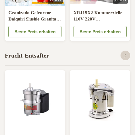
VIDEO
VIDEO
Granizado Gefrorene
XRJ15X2 Kommerzielle
Daiquiri Slushie Granita
110V 220V
Schnittmacher
Schleimmaschine
Beste Preis erhalten
Industrielle
Beste Preis erhalten
Schleimmaschine für
gefrorene Getränke
Frucht-Entsafter