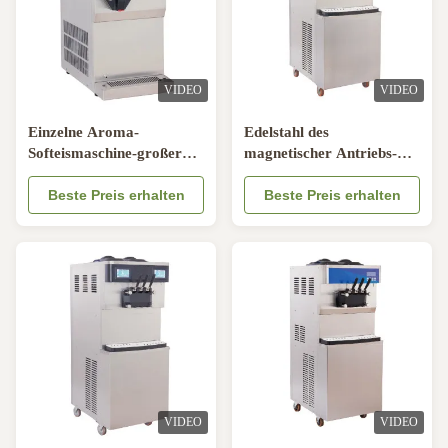
VIDEO
VIDEO
Einzelne Aroma-
Edelstahl des
Softeismaschine-großer
magnetischer Antriebs-
Ertrag mit Patent-
Pumpen-
Magnet-Luftpumpe
Beste Preis erhalten
Handelsgefrorenen
Beste Preis erhalten
joghurts der Maschinen-
304
VIDEO
VIDEO