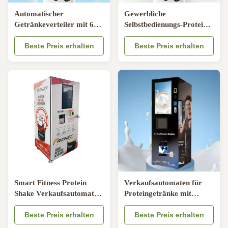
Automatischer
Gewerbliche
Getränkeverteiler mit 6
Selbstbedienungs-Protein-
Materialboxen eingebautes
Getränke-
Mischsystem und Karte
Beste Preis erhalten
Verkaufsautomat mit
Beste Preis erhalten
Münze Bargeld Online-
1800W Nennleistung, 6
Zahlung
Materialboxen und
einstellbarer
Wassertemperatur 5-99°C
Smart Fitness Protein
Verkaufsautomaten für
Shake Verkaufsautomat
Proteingetränke mit
mit 6-Kanal-Pulver-
mehreren
Speicher und heiß-kalte
Beste Preis erhalten
Zahlungsmethoden und
Beste Preis erhalten
Brauerei Anpassungs-
automatischer