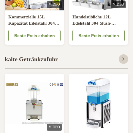
VIDEO
VIDEO
Kommerzielle 15L
Handelsübliche 12L
Kapazität Edelstahl 304
Edelstahl 304 Slush-
Schleimmaschine mit
Maschine mit 600W
600W Kaltstrom für
Beste Preis erhalten
Kaltstrom für Granita und
Beste Preis erhalten
Tiefkühlcocktails
Tiefkühlgetränke
kalte Getränkzufuhr
VIDEO