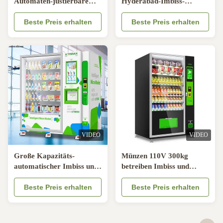
Automaten-justierbare
Hyderabad-Imbiss-
Temperatur
Automaten 350W
Beste Preis erhalten
Beste Preis erhalten
VIDEO
VIDEO
Große Kapazitäts-
Münzen 110V 300kg
automatischer Imbiss und
betreiben Imbiss und
Getränkeautomat 800w
Getränk-Maschine mit
Beste Preis erhalten
Kühlsystem
Beste Preis erhalten