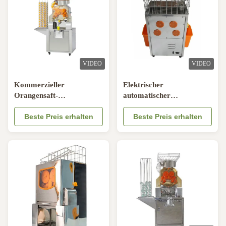
VIDEO
VIDEO
Kommerzieller
Elektrischer
Orangensaft-
automatischer
Quetscher/Edelstahl
kommerzieller orange
orange Juicer für Karten-
Beste Preis erhalten
Juicermaschine Quetscher
Beste Preis erhalten
Räume
zentrifugale Juicing-
Maschine für Speicher