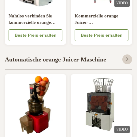
VIDEO
Nahtlos verbinden Sie
Kommerzielle orange
kommerzielle orange
Juicer-
Juicer-Maschine 370W
Berufsmaschine/kalte
50HZ/110V für Turnhalle
Beste Preis erhalten
Presse Juicers für
Beste Preis erhalten
Krankenhaus
Automatische orange Juicer-Maschine
VIDEO