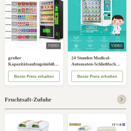
VIDEO
VIDEO
großer
24 Stunden Madical-
Kapazitätsaufzugsimbiß
Automaten-Schließfach
und Getränkautomat mit
expendedoras Apotheken-
abkühlendem
Beste Preis erhalten
Automaten-Schließfach-
Beste Preis erhalten
R290/R513A/R1234YF
Automaten
Fruchtsaft-Zufuhr