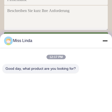
Senden
Miss Linda
12:17 PM
Good day, what product are you looking for?
Effizienzleistungen Marke Integrität bestimmt die Zukunft
Kontakt mit uns
Anschrift: Hinzufügen: Einheit 04,7/F, BRIGHT WAY TOWER, Nr.
33 MONG KOK ROAD, KOWLOON, HONG KONG