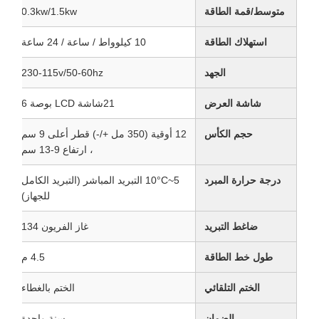
متوسط/قمة الطاقة
0.3kw/1.5kw
استهلاك الطاقة
10 كيلوواط / ساعة / 24 ساعة
الجهد
230-115v/50-60hz
شاشة العرض
21شاشة LCD بوصة 6
حجم الكأس
12 أوقية (350 مل +/-) قطر أعلى 9 سم
، ارتفاع 9-13 سم
درجة حرارة المبرد
5~10°C التبريد المباشر (التبريد الكامل
للجهاز)
ضاغط التبريد
غاز الفريون 134
طول خط الطاقة
4.5 م
الختم التلقائي
الختم بالغطاء
الضمان
سنة واحدة