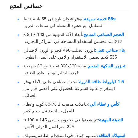
خصائص المنتج
55s خدمة سريعة:
يوفر فنجان بارد في 55 ثانية فقط
للتعامل مع حشود المحطة في ساعات الذروة
الحجم الصناعي المدمج:
أبعاد الآلة المهنية من 133 × 98 ×
212 سم تحسين استخدام المساحة في المراكز التجارية.
بناء صناعي ثقيل:
الوزن الصلب 450 كجم و الوزن الإجمالي
535 كجم يضمن الاستقرار والأمن على المدى الطويل
تخزين الفاكهة الضخم:
سعة 300-360 تفاحة مع 60 شريحة
فردية لتقليل تواتر إعادة التعبئة.
1.5 كيلوواط طاقة الذروة:
محرك صناعي عالي الأداء يوفر
استخراج عالية السرعة للحصول على أقصى قدر من
السائل.
كأس و غطاء آلي:
حاملات مدمجة لـ 70-80 كوب وغطاء
للعمل بسلاسة في حجم كبير
التعبئة المهنية:
تم شحنها في صندوق خشبي 145 × 108 ×
225 سم للنقل الدولي الآمن.
استهلاك الطاقة:
تصميم كفاءة في استخدام الطاقة يستهلك