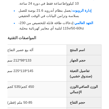
10 كيلوواط/ساعة فقط في دورة 24 ساعة.
إدارة الروبوت:
يعمل بنظام أندرويد 21.6 بوصة للعمل
بسلاسة وتزامن البيانات في الوقت الحقيقي
الجهد العالمي:
إدخالات طاقة قابلة للتخصيص من 230-
115v/50-60hz لتلبية أي معايير كهربائية محلية.
المواصفات التقنية
اسم المنتج
آلة بيع عصير التفاح
حجم الجهاز
133*98*212 سم
تفاصيل التعبئة
145*118*225 سم
(صندوق خشبي)
الوزن الصافي/الوزن
450 كجم/535 كجم
الإجمالي
حجم التفاح
50-85 ملم (قطر)