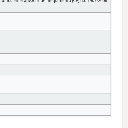
luidos en el anexo II del Reglamento (CE) n.o 1907/2006