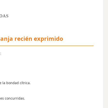
ADAS
anja recién exprimido
.
 la bondad cítrica.
les concurridas.