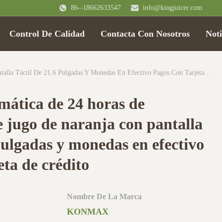
86--18662633547
info@kingjuicer.com
Control De Calidad
Contacta Con Nosotros
Noti
Máquina Automática De 24 Horas De Autoservicio De Jugo De Naranja Con Pantalla Táctil De 21.6 Pulgadas Y Monedas En Efectivo Pagos Con Tarjeta De Crédito
ática de 24 horas de
e jugo de naranja con pantalla
 pulgadas y monedas en efectivo
eta de crédito
Nombre De La Marca
KONMAX