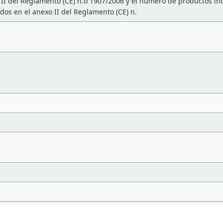
 II del Reglamento (CE) n.o 1907/2006 y el número de productos inc
dos en el anexo II del Reglamento (CE) n.