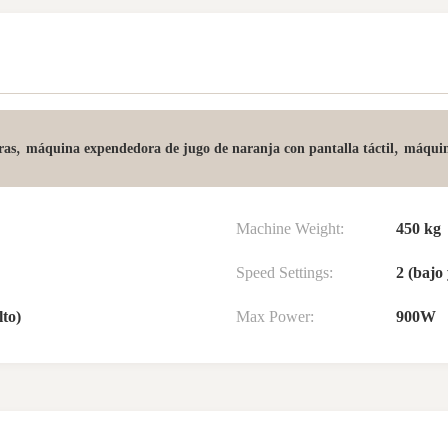
,
,
ras
máquina expendedora de jugo de naranja con pantalla táctil
máquin
Machine Weight:
450 kg
Speed Settings:
2 (bajo 
to)
Max Power:
900W