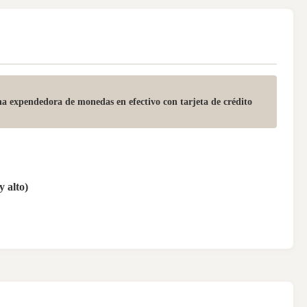
a expendedora de monedas en efectivo con tarjeta de crédito
y alto)