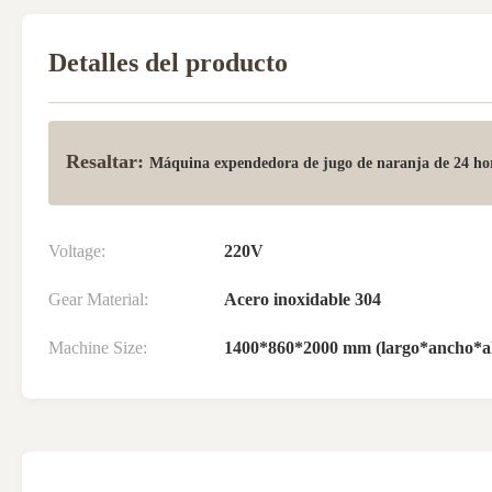
Detalles del producto
Resaltar:
Máquina expendedora de jugo de naranja de 24 ho
Voltage:
220V
Gear Material:
Acero inoxidable 304
Machine Size:
1400*860*2000 mm (largo*ancho*al