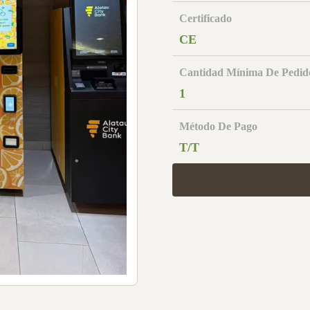
Certificado
CE
Cantidad Mínima De Pedid
1
Método De Pago
T/T