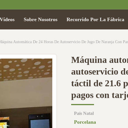
Vídeos
Sobre Nosotros
Recorrido Por La Fábrica
Máquina autom
autoservicio d
táctil de 21.6
pagos con tarj
País Natal
Porcelana