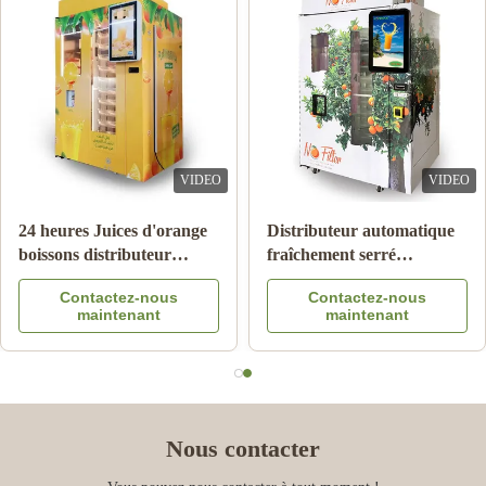
VIDEO
VIDEO
24 heures Juices d'orange
Distributeur automatique
boissons distributeur
fraîchement serré
automatique
automatique de jus
Contactez-nous
Contactez-nous
d'orange pour le message
maintenant
maintenant
publicitaire
Nous contacter