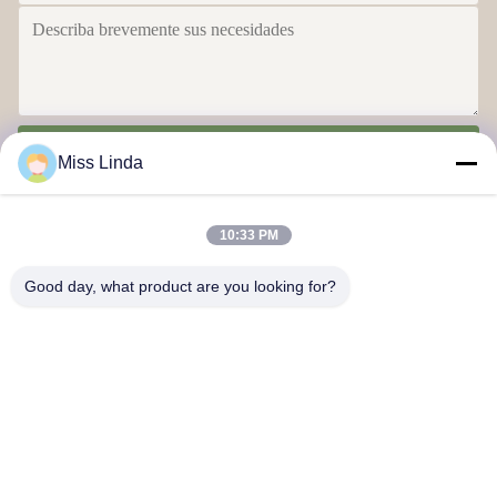
Envío
Miss Linda
10:33 PM
Good day, what product are you looking for?
Logros de eficiencia La integridad determina el futuro
Contacta con nosotros
Dirección: Añadir: UNIDAD 04,7/F, BRIGHT WAY TOWER, NO.
33 MONG KOK ROAD, KOWLOON, Hong Kong