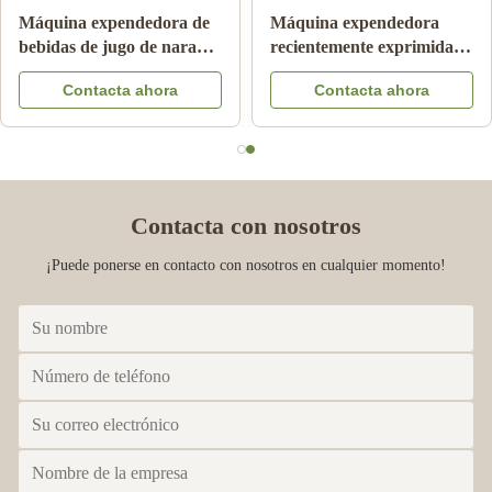
Máquina expendedora de
Máquina expendedora
bebidas de jugo de naranja
recientemente exprimida
de 24 horas
automática del zumo de
Contacta ahora
Contacta ahora
naranja para el anuncio
publicitario
Contacta con nosotros
¡Puede ponerse en contacto con nosotros en cualquier momento!