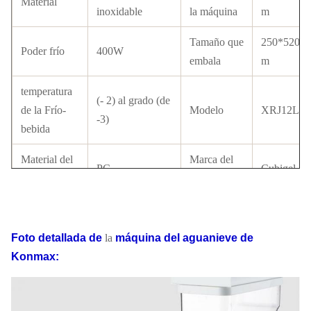
Material
inoxidable
la máquina
m
Tamaño que
250*520*
Poder frío
400W
embala
m
temperatura
(- 2) al grado (de
de la Frío-
Modelo
XRJ12LX
-3)
bebida
Material del
Marca del
PC
Cubigel
tanque
compresor
con el tubo de
Condensador
Certificado
CE
cobre
Foto detallada
de
la
máquina
del
aguanieve
de
Konmax
:
Interruptor del
interruptor
Refrigerante
R134a/ R4
LCD
Estándar de
110V-220V, 50-
Modo de la
Transmisió