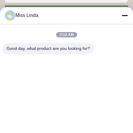
Στείλε
Miss Linda
3:12 AM
Good day, what product are you looking for?
Επιτυχίες αποδοτικότητας Brand Η ακεραιότητα ρίχνει το μέλλον.
Επικοινωνήστε μαζί μας
Διεύθυνση: Προσθέστε: Μονάδα 04,7/F, Πύργος BRIGHT WAY,
αριθμός 33 MONG KOK ROAD, KOWLOON, HONG KONG
info@kingjuicer.com
Τηλεφώνημα: 86--18662633547