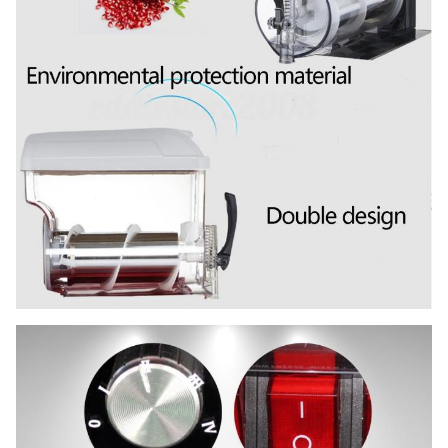
Electrics
50-60HZ
κίνησης
μετάδοση
G.W
40 κλ
N.W
28 κλ
40 "
680PCS
FOB Σαγκάη
Δολ ΗΠΑ
φόρτωση HQ
20 "
280 PC
Εξουσιοδότηση
1 έτος
φόρτωση FT