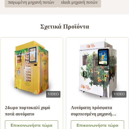
παγωμένη μηχανή ποτών
slush μηχανή ποτών
Σχετικά Προϊόντα
VIDEO
VIDEO
24ωρο πορτοκαλί χυμό
Αυτόματη πρόσφατα
ποτά αυτόματο
συμπιεσμένη μηχανή
πώλησης χυμού από
Επικοινωνήστε τώρα
Επικοινωνήστε τώρα
πορτοκάλι για εμπορικό