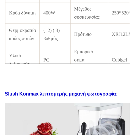
Μέγεθος
Κρύα δύναμη
400W
250*520*
συσκευασίας
Θερμοκρασία
(- 2) (-3)
Πρότυπο
XRJ12LX1
κρύος-ποτών
βαθμός
Εμπορικό
Υλικό
PC
σήμα
Cubigel
δεξαμενών
συμπιεστών
με το
Συμπυκνωτής
σωλήνα
Πιστοποιητικό
CE
Slush Konmax
λεπτομερής
μηχανή
φωτογραφία:
χαλκού
Διακόπτης
διακόπτης
Ψυκτική ουσία
R134a/ R40
LCD
Πρότυπα
110V-220V,
Τρόπος
Μαγνητική