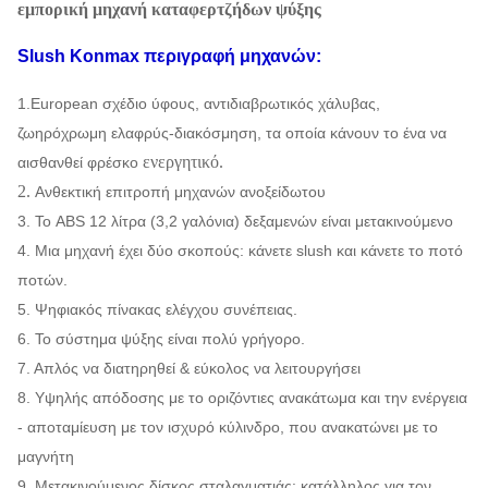
εμπορική μηχανή καταφερτζήδων ψύξης
Slush Konmax περιγραφή μηχανών:
1.European σχέδιο ύφους, αντιδιαβρωτικός χάλυβας,
ζωηρόχρωμη ελαφρύς-διακόσμηση, τα οποία κάνουν το ένα να
ενεργητικό.
αισθανθεί φρέσκο
2.
Ανθεκτική επιτροπή μηχανών ανοξείδωτου
3. Το ABS 12 λίτρα (3,2 γαλόνια) δεξαμενών είναι μετακινούμενο
4. Μια μηχανή έχει δύο σκοπούς: κάνετε slush και κάνετε το ποτό
ποτών.
5. Ψηφιακός πίνακας ελέγχου συνέπειας.
6. Το σύστημα ψύξης είναι πολύ γρήγορο.
7. Απλός να διατηρηθεί & εύκολος να λειτουργήσει
8. Υψηλής απόδοσης με το οριζόντιες ανακάτωμα και την ενέργεια
- αποταμίευση με τον ισχυρό κύλινδρο, που ανακατώνει με το
μαγνήτη
9. Μετακινούμενος δίσκος σταλαγματιάς: κατάλληλος για τον