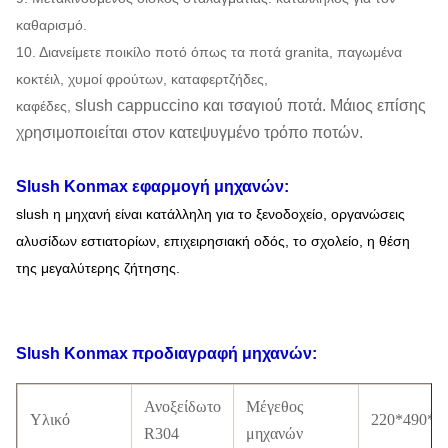
καθαρισμό.
10. Διανείμετε ποικίλο ποτό όπως τα ποτά granita, παγωμένα
κοκτέιλ, χυμοί φρούτων, καταφερτζήδες,
slush cappuccino και τσαγιού ποτά. Μάιος επίσης
καφέδες,
χρησιμοποιείται στον κατεψυγμένο τρόπο ποτών.
Slush Konmax
εφαρμογή
μηχανών
:
slush η μηχανή είναι κατάλληλη για το ξενοδοχείο, οργανώσεις
αλυσίδων εστιατορίων, επιχειρησιακή οδός, το σχολείο, η
θέση
της μεγαλύτερης ζήτησης.
Slush Konmax
προδιαγραφή
μηχανών
:
Ανοξείδωτο
Μέγεθος
Υλικό
220*490*
R304
μηχανών