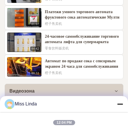
Платежи умного торгового автомата
фруктового сока автоматические Мулти
橙子售卖机
01:07
24-часовое самообслуживание торгового
автомата лифта для супермаркета
零食饮料贩卖机
00:42
Автомат по продаже сока с сенсорным
экраном 24 часа для самообслуживания
橙子售卖机
00:32
Видеозона
Miss Linda
Все видео
橙子售卖机
12:04 PM