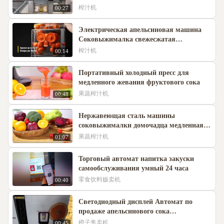
цитрусовых с корзиной из нержавеющей
榨汁机
00:27
стали
Электрическая апельсиновая машина
Соковыжималка свежесжатая
коррозионностойкая
榨汁机
00:14
Портативный холодный пресс для
медленного жевания фруктового сока
果蔬榨汁机
00:48
Нержавеющая сталь машины
соковыжималки домочадца медленная
ударопрочная
果蔬榨汁机
01:07
Торговый автомат напитка закуски
самообслуживания умный 24 часа
零食饮料贩卖机
00:40
Светодиодный дисплей Автомат по
продаже апельсинового сока
Свежевыжатый
橙子售卖机
00:45