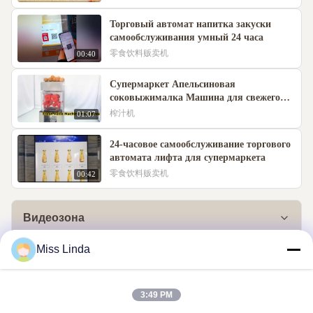
Торговый автомат напитка закуски
самообслуживания умный 24 часа
零食饮料贩卖机
00:40
Супермаркет Апельсиновая
соковыжималка Машина для свежего
сока
榨汁机
01:07
24-часовое самообслуживание торгового
автомата лифта для супермаркета
零食饮料贩卖机
00:42
Видеозона
Miss Linda
Все видео
橙子售卖机
3:49 PM