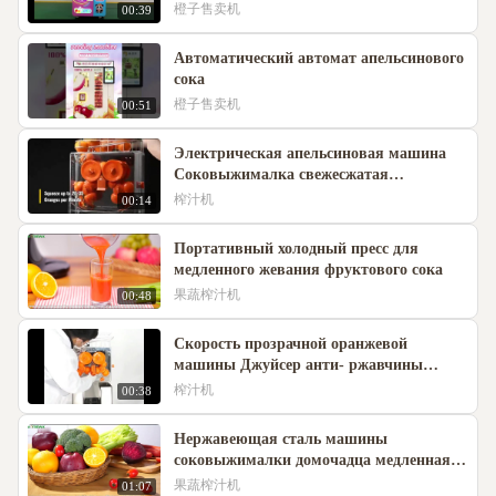
емкость, высокая эффективность,
橙子售卖机
00:39
свежий цитрусовый сок
Автоматический автомат апельсинового
сока
橙子售卖机
00:51
Электрическая апельсиновая машина
Соковыжималка свежесжатая
коррозионностойкая
榨汁机
00:14
Портативный холодный пресс для
медленного жевания фруктового сока
果蔬榨汁机
00:48
Скорость прозрачной оранжевой
машины Джуйсер анти- ржавчины
быстрая
榨汁机
00:38
Нержавеющая сталь машины
соковыжималки домочадца медленная
ударопрочная
果蔬榨汁机
01:07