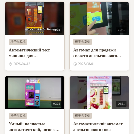
01:21
01:41
橙子售卖机
橙子售卖机
Автоматический тест
Автомат для продажи
машины для
свежего апельсинового
апельсинового сока для
сока с интеллектуальным
2026-04-13
2025-08-01
Индии
управлением с низким
потреблением энергии
00:39
00:51
橙子售卖机
橙子售卖机
Умный, полностью
Автоматический автомат
автоматический, низкое
апельсинового сока