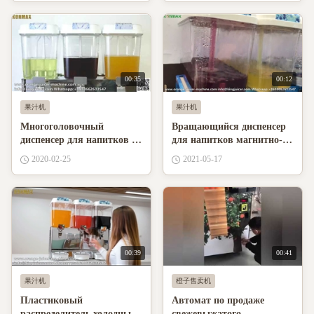
00:35
00:12
果汁机
果汁机
Многоголовочный
Вращающийся диспенсер
диспенсер для напитков в
для напитков магнитно-
ресторане 18 л
струйного типа
2020-02-25
2021-05-17
00:39
00:41
果汁机
橙子售卖机
Пластиковый
Автомат по продаже
распределитель холодных
свежевыжатого