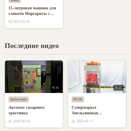
15-литровая машина для
слякоти Маргариты с
вращающейся
2021-05-18
столешницей
Последние видео
01:15
01:07
Другие видео
榨汁机
Автомат сахарного
Супермаркет
тростника
Апельсиновая
соковыжималка Машина
2026-06-24
2026-04-13
для свежего сока