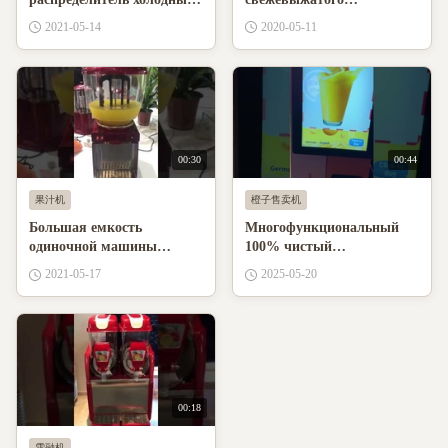
напитков, управляемый
апельсинового сока 100%
2021-05-14
2020-05-11
термостатом одного бака
чистый, сенсорный экран
00:30
00:44
果汁机
橙子售卖机
Большая емкость
Многофункциональный
одиночной машины
100% чистый
распределителя сока танка
автоматический
2021-05-17
2025-05-20
анти- ржавчины
апельсиновый сок
коммерческий свежий
апельсиновый сок
торговый автомат
00:18
雪融机