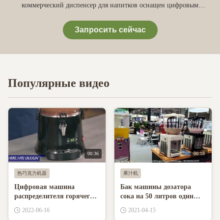
коммерческий диспенсер для напитков оснащен цифровым
контролем температуры, светодиодным дисплеем и эффективным
смешиванием горячего шоколада, чая, кофе и многого другого.
Запросить сейчас
Идеально подходит для обслуживания больших объемов, отличается
простотой эксплуатации и очистки.
Популярные видео
00:36
00:18
热巧克力机器
果汁机
Цифровая машина
Бак машины дозатора
распределителя горячего
сока на 50 литров один
шоколада 10Л для
для ресторанов
2022-06-16
2021-04-15
ресторана