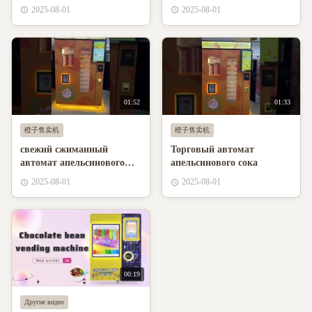
энергопотребление,
2025-08-01
2025-08-01
большая емкость, высокая
эффективность, свежий
цитрусовый сок
01:52
01:33
橙子售卖机
橙子售卖机
свежий сжиманный
Торговый автомат
автомат апельсинового
апельсинового сока
сока
2025-08-01
2025-08-01
00:19
Другие видео