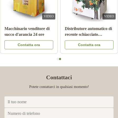
VIDEO
VIDEO
Macchinario venditore di
Distributore automatico di
succo d'arancia 24 ore
recente schiacciato
automatico del succo
Contatta ora
Contatta ora
d'arancia per l'annuncio
pubblicitario
Contattaci
Potete contattarci in qualsiasi momento!