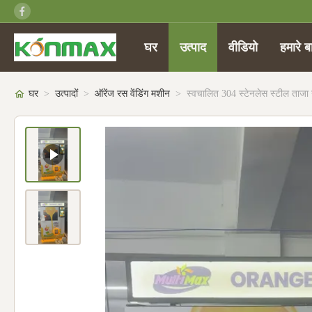
घर
उत्पाद
वीडियो
हमारे बार
घर
>
उत्पादों
>
ऑरेंज रस वेंडिंग मशीन
>
स्वचालित 304 स्टेनलेस स्टील ताजा 