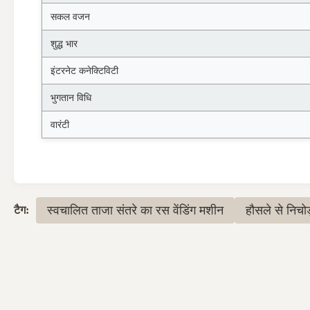
सकल वजन
शुद्ध भार
इंटरनेट कनेक्टिविटी
भुगतान विधि
वारंटी
स्वचालित ताजा संतरे का रस वेंडिंग मशीन
हौसले से निचोड
टैग: