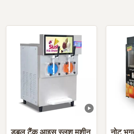
डबल टैंक आइस स्लश मशीन
नोट भुग