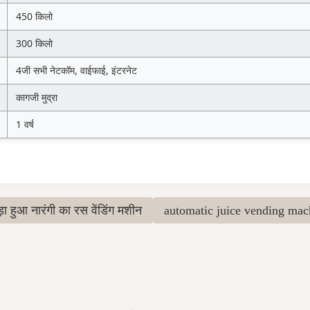
450 किलो
300 किलो
4जी सभी नेटकॉम, वाईफाई, इंटरनेट
कागजी मुद्रा
1 वर्ष
़ा हुआ नारंगी का रस वेंडिंग मशीन
automatic juice vending mac