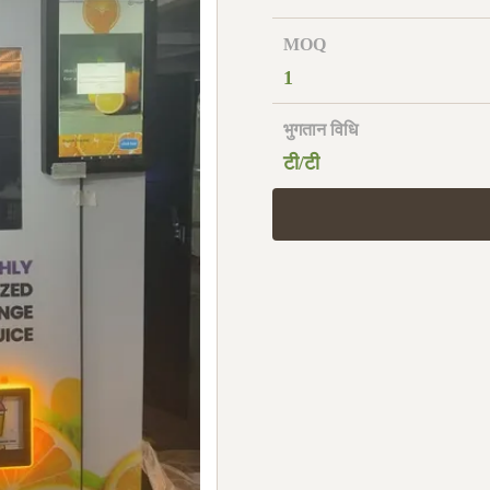
MOQ
1
भुगतान विधि
टी/टी