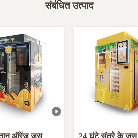
संबंधित उत्पाद
तान ऑरेंज जूस
24 घंटे संतरे के जू