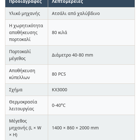
Προδιαγραφές
Λεπτομέρειες
Υλικό μηχανής
Ατσάλι από χαλύβδινο
Η χωρητικότητα
αποθήκευσης
80 κιλά
πορτοκαλί
Πορτοκαλί
Διάμετρο 40-80 mm
μέγεθος
Αποθήκευση
80 PCS
κύπελλων
Σχήμα
KX3000
Θερμοκρασία
0-40°C
λειτουργίας
Μέγεθος
μηχανής (L × W
1400 × 860 × 2000 mm
× H)