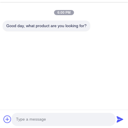
6:00 PM
Good day, what product are you looking for?
Επιτυχίες αποδοτικότητας Brand Η ακεραιότητα ρίχνει το μέλλον.
Επικοινωνήστε μαζί μας
Διεύθυνση: Προσθέστε: Μονάδα 04,7/F, Πύργος BRIGHT WAY,
αριθμός 33 MONG KOK ROAD, KOWLOON, HONG KONG
info@kingjuicer.com
Τηλεφώνημα: 86--18662633547
Copyright © 2014-2026 China Kingmax Industrial Co.,ltd.. All Rights Reserved.