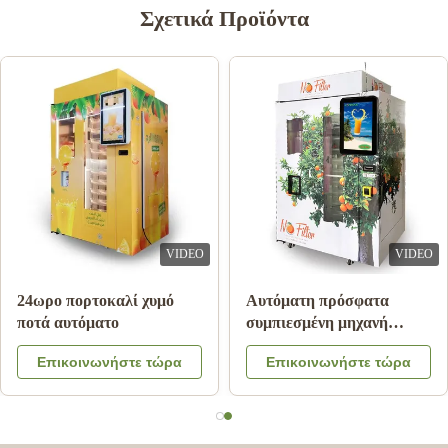
Σχετικά Προϊόντα
VIDEO
VIDEO
24ωρο πορτοκαλί χυμό
Αυτόματη πρόσφατα
ποτά αυτόματο
συμπιεσμένη μηχανή
πώλησης χυμού από
Επικοινωνήστε τώρα
Επικοινωνήστε τώρα
πορτοκάλι για εμπορικό