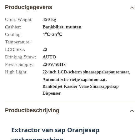
Productgegevens
Gross Weight:
350 kg
Cashier:
Bankbiljet, munten
Cooling
4℃~25℃
Temperature:
LCD Size:
22
Drinking Straw:
AUTO
Power Supply:
220V/50Hz
High Light:
,
22-inch LCD-scherm sinaasappelsapautomaat
,
Automatische rietje-sapautomaat
Bankbiljet Kassier Verse Sinaasappelsap
Dispenser
Productbeschrijving
Extractor van sap Oranjesap
verkoopmachine