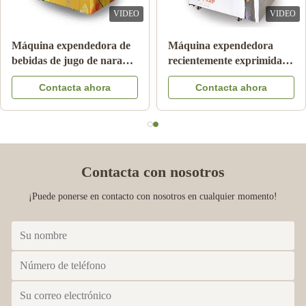
VIDEO
VIDEO
Máquina expendedora de
Máquina expendedora
bebidas de jugo de naranja
recientemente exprimida
de 24 horas
automática del zumo de
Contacta ahora
Contacta ahora
naranja para el anuncio
publicitario
Contacta con nosotros
¡Puede ponerse en contacto con nosotros en cualquier momento!