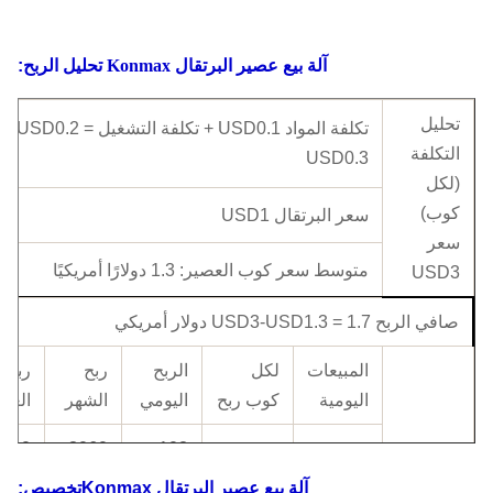
آلة بيع عصير البرتقال Konmax
تحليل الربح:
تحليل
تكلفة المواد USD0.1 + تكلفة التشغيل USD0.2 =
التكلفة
USD0.3
(لكل
كوب)
سعر البرتقال USD1
سعر
متوسط ​​سعر كوب العصير:
1.3 دولارًا أمريكيًا
USD3
صافي الربح USD3-USD1.3 =
1.7 دولار أمريكي
المبيعات
لكل
الربح
ربح
ربح
اليومية
كوب ربح
اليومي
الشهر
العام
6720
3060
102
1.7 دولار
60 كوب
دولارًا
دولارًا
دولارً
تحليل
آلة بيع عصير البرتقال Konmax
تخصيص:
أمريكي