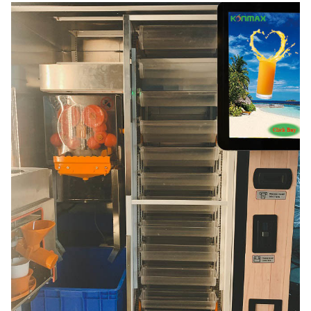
90 كوب
5 آلات
دولار
أمريكي
10 كيلو واط * ساعة / 24
أمريكي
استهلاك الطاقة
ساعة
91800
150
459000 دولار
الجهد االكهربى
220 فولت / 50 هرتز
5 آلات
دولار
كوب
أمريكي
أمريكي
طول خط الطاقة
4.5 م
الوضع التلقائي
كوب غطاء الكوب التلقائي
طريقة التنظيف
اغسله بالماء
الوقت الرائد
15-20 يومًا
وقت الشحن
20-25 يومًا
كوب / غطاء مانع للتسرب
كلاهما متاح