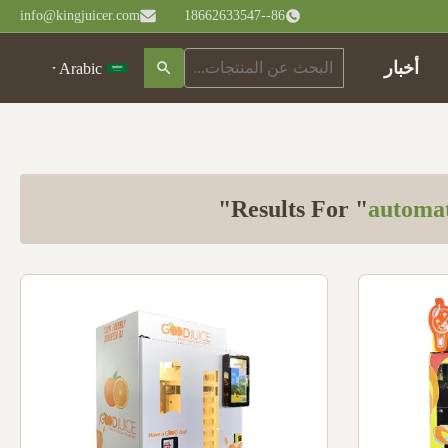
info@kingjuicer.com
86--18662633547
أخبار
Arabic
"
automat