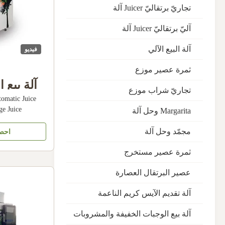
تجاريّ برتقاليّ Juicer آلة
آليّ برتقاليّ Juicer آلة
آلة البيع الآلي
فيديو
ثمرة عصير موزع
آلة بيع ا
تجاريّ شراب موزع
omatic Juice
ذات 
e Juice
Margarita وحل آلة
Konmax orange
tegrated orange
مجمّد وحل آلة
احص
g and media,
ing door, an
ثمرة عصير مستخرج
ary ...
عصير البرتقال العصارة
آلة تقديم الآيس كريم الناعمة
آلة بيع الوجبات الخفيفة والمشروبات