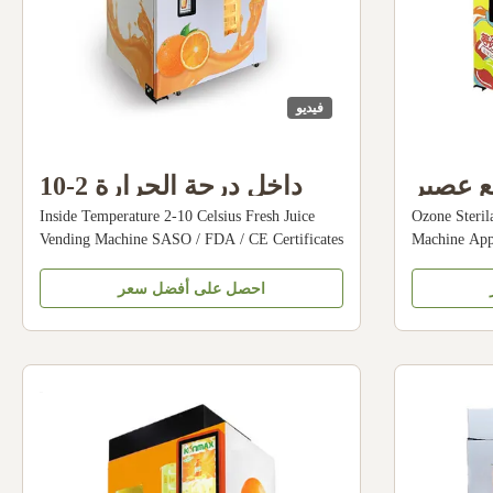
فيديو
يع عصير
داخل درجة الحرارة 2-10
Inside Temperature 2-10 Celsius Fresh Juice
Ozone Steril
ع بطاقة
مئوية آلة بيع العصير الطازج
Vending Machine SASO / FDA / CE Certificates
Machine App
الائتمان
شهادات SASO / FDA / CE
Konmax Orange Juice Vending Machine
Vending Mach
Description : Orange juice vending machine is
vending mach
احصل على أفضل سعر
automatically squezing fruits , cooling the juice
, cooling the
and seal the cup machine without person put the
withouperson
oranges , it will store oranges ...
the machin