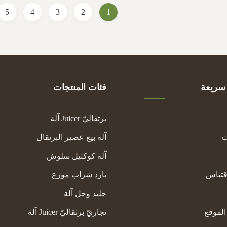
selection ...
5
4
3
2
1
سريعة
فئات المنتجات
برتقاليّ Juicer آلة
ت
آلة بيع عصير البرتقال
آلة كوكتيل سلوش
قتباس
بارد شراب موزع
جليد وحل آلة
لموقع
تجاريّ برتقاليّ Juicer آلة