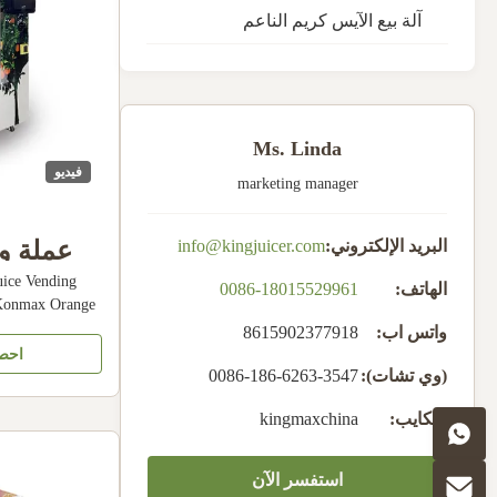
آلة بيع الآيس كريم الناعم
Ms. Linda
فيديو
marketing manager
عملة وم
البريد الإلكتروني:
info@kingjuicer.com
uice Vending
عصي
الهاتف:
0086-18015529961
 Konmax Orange
ion: Fresh
واتس اب:
8615902377918
 Machine is a
احص
which researched
(وي تشات):
0086-186-6263-3547
system. By
سكايب:
kingmaxchina
matic ...
استفسر الآن