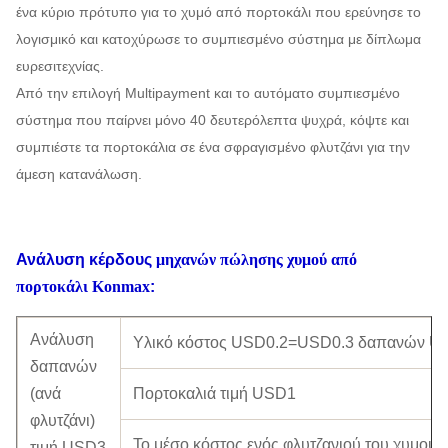
ένα κύριο πρότυπο για το χυμό από πορτοκάλι που ερεύνησε το
λογισμικό και κατοχύρωσε το συμπιεσμένο σύστημα με δίπλωμα
ευρεσιτεχνίας.
Από την επιλογή Multipayment και το αυτόματο συμπιεσμένο
σύστημα που παίρνει μόνο 40 δευτερόλεπτα ψυχρά, κόψτε και
συμπιέστε τα πορτοκάλια σε ένα σφραγισμένο φλυτζάνι για την
άμεση κατανάλωση.
Ανάλυση κέρδους
μηχανών πώλησης χυμού από
πορτοκάλι Konmax
:
Ανάλυση
Υλικό κόστος USD0.2=USD0.3 δαπανών U
δαπανών
(ανά
Πορτοκαλιά τιμή USD1
φλυτζάνι)
Το μέσο κόστος ενός φλυτζανιού του χυμού:
τιμή USD3