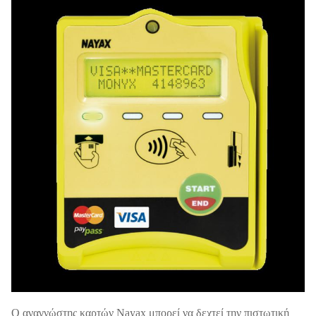
Ο αναγνώστης καρτών Nayax μπορεί να δεχτεί την πιστωτική