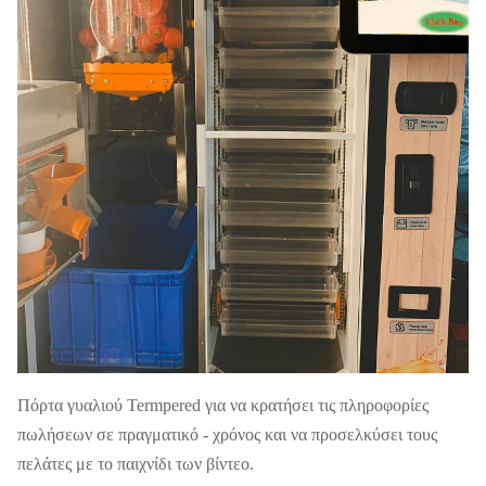
Αυτόματο φλυτζάνι
Αυτόματος τρόπος
καπακιών φλυτζανιών
Πλύσιμο αυτό μέσω του
Μέθοδος καθαρισμού
νερού
Κύριος χρόνος
15-20 ημέρες
χρόνος ναυτιλίας
20-25 ημέρες
Σφραγίζοντας φλυτζάνι/
Και οι δύο διαθέσιμοι
κάλυψη
Πόρτα γυαλιού Termpered για να κρατήσει τις πληροφορίες
πωλήσεων σε πραγματικό - χρόνος και να προσελκύσει τους
πελάτες με το παιχνίδι των βίντεο.