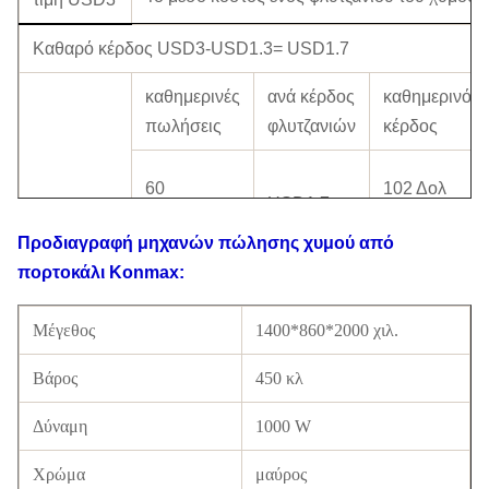
Καθαρό κέρδος USD3-USD1.3=
USD1.7
καθημερινές
ανά κέρδος
καθημερινό
πωλήσεις
φλυτζανιών
κέρδος
60
102 Δολ
USD1.7
Ανάλυση
φλυτζάνια
ΗΠΑ
κέρδους
Προδιαγραφή
μηχανών πώλησης χυμού από
τιμή
πορτοκάλι Konmax
:
90
153 Δολ
USD3/
USD1.7
φλυτζάνια
ΗΠΑ
φλυτζάνι
Μέγεθος
1400*860*2000 χιλ.
Βάρος
450 κλ
150
255 Δολ
USD1.7
Δύναμη
1000 W
φλυτζάνια
ΗΠΑ
Χρώμα
μαύρος