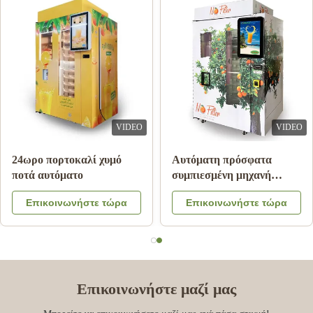
VIDEO
VIDEO
νή πώλησης χυμού
24ωρο πορτοκαλί χυμό
Αυτό
πορτοκάλι πληρωμής
ποτά αυτόματο
συμπ
ιώσεων με το
πώλη
πικοινωνήστε τώρα
Επικοινωνήστε τώρα
Ε
ημα ψύξης
πορτ
Επικοινωνήστε μαζί μας