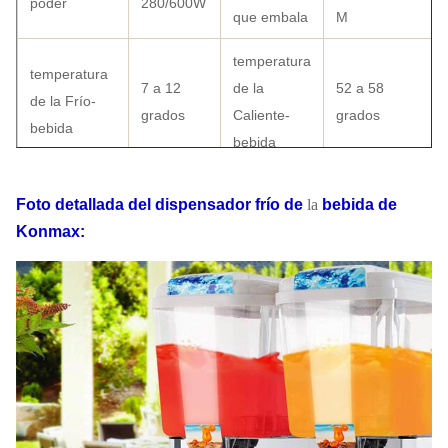
poder
280/600W
que embala
M
temperatura
temperatura
7 a 12
de la
52 a 58
de la Frío-
grados
Caliente-
grados
bebida
bebida
Material del
PC
Modelo
LSJ 18 LX2
Foto detallada
del dispensador frío
de
la
bebida
de
tanque
Konmax
:
con el
Condensador
tubo de
Certificado
CE
cobre
Interruptor
Manera que
Cartón +foam
interruptor
del LCD
embala
dentro
110V-
Estándar de
Modo de la
Rotación