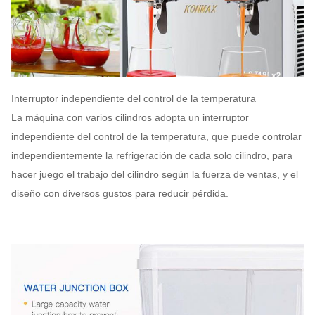
220V, 50-
las eléctricas
impulsión
magnética
60HZ
G.W
31KG
N.W
29KG
40'
MANDO
Interruptor independiente del control de la temperatura
cargamento
425PCS
USD
Shangai
La máquina con varios cilindros adopta un interruptor
del HQ
independiente del control de la temperatura, que puede controlar
20'
independientemente la refrigeración de cada solo cilindro, para
cargamento
165PCS
Garantía
1 año
hacer juego el trabajo del cilindro según la fuerza de ventas, y el
del pie
diseño con diversos gustos para reducir pérdida.