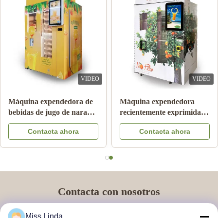
VIDEO
VIDEO
Máquina expendedora de
Máquina expendedora
bebidas de jugo de naranja
recientemente exprimida
de 24 horas
automática del zumo de
Contacta ahora
Contacta ahora
naranja para el anuncio
publicitario
Contacta con nosotros
¡Puede ponerse en contacto con nosotros en cualquier momento!
Miss Linda