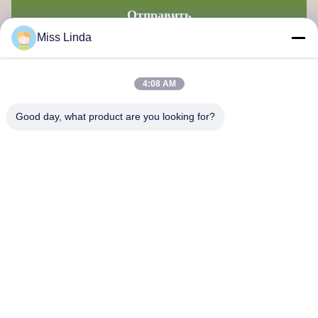
Отправить
Miss Linda
4:08 AM
Good day, what product are you looking for?
Достижения по эффективности Бренд Честность определяет
будущее
Свяжитесь с нами
Адрес: Добавить: ОБЩЕСТВО 04,7/F, BRIGHT WAY TOWER,
No 33 MONG KOK ROAD, KOWLOON, Гонконг
info@kingjuicer.com
Телефон: 86--18662633547