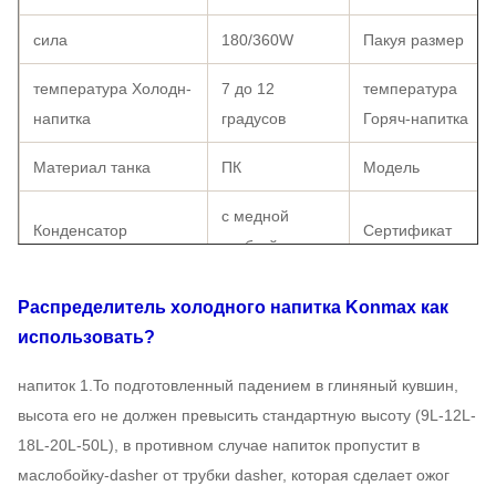
сила
180/360W
Пакуя размер
температура Холодн-
7 до 12
температура
напитка
градусов
Горяч-напитка
Материал танка
ПК
Модель
с медной
Конденсатор
Сертификат
трубкой
Переключатель
Распределитель холодного напитка Konmax
как
переключатель
Пакуя путь
LCD
использовать?
Стандарт
110V-220V, 50-
напиток 1.To подготовленный падением в глиняный кувшин,
Режим привода
электрооборудования
60HZ
высота его не должен превысить стандартную высоту (9L-12L-
18L-20L-50L), в противном случае напиток пропустит в
G.W
15KG
N.W
маслобойку-dasher от трубки dasher, которая сделает ожог