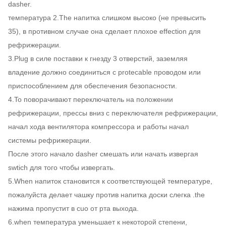
ОБМАНЫВАЙТЕ
dasher.
40' загрузка HQ
980PCS
Шанхай
температура 2.The напитка слишком высоко (не превысить
35), в противном случае она сделает плохое effection для
20' загрузка FT
400PCS
Гарантия
рефрижерации.
3.Plug в силе поставки к гнезду 3 отверстий, заземляя
владение должно соединиться с protecable проводом или
приспособлением для обеспечения безопасности.
4.To поворачивают переключатель на положении
рефрижерации, прессы вниз с переключателя рефрижерации,
начал хода вентилятора компрессора и работы начал
системы рефрижерации.
После этого начало dasher смешать или начать извергая
swtich для того чтобы извергать.
5.When напиток становится к соответствующей температуре,
пожалуйста делает чашку против напитка доски слегка .the
нажима пропустит в cuo от рта выхода.
6.when температура уменьшает к некоторой степени,