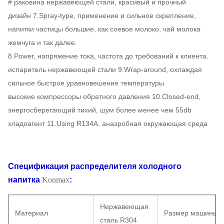
# раковина нержавеющей стали, красивый и прочный
дизайн 7.Spray-type, применение и сильное скрепление,
напитки частицы большие, как соевое молоко, чай молока
жемчуга и так далее.
8.Power, напряжение тока, частота до требований к клиента.
испаритель нержавеющей стали 9.Wrap-around, охлаждая
сильное быстрое уравновешение температуры.
высокие компрессоры обратного давления 10.Closed-end,
энергосберегающий тихий, шум более менее чем 55db
хладоагент 11.Using R134A, анаэробная окружающая среда
Спецификация
распределителя холодного
напитка
Konmax
:
Нержавеющая
Материал
Размер машины
сталь R304