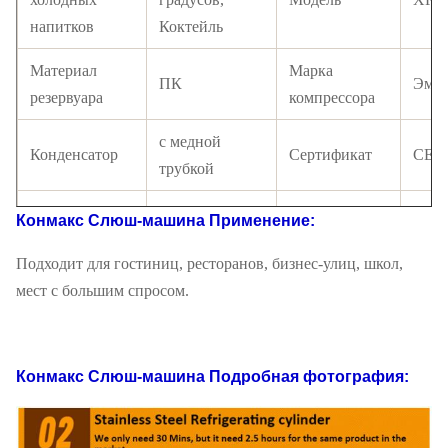
напитков
Коктейль
Материал
Марка
ПК
Эмбр
резервуара
компрессора
с медной
Конденсатор
Сертификат
CE
трубкой
Переключатель
Конмакс Слюш-машина
Применение:
переключатель
Рефрижератор
R134
LCD
Подходит для гостиниц, ресторанов, бизнес-улиц, школ,
Электрические
110-220В,50-
Режим
мест с большим спросом.
Меха
стандарты
60Гц
управления
Северо-
Г.В.
27 кг
22 кг
Конмакс Слюш-машина
Подробная фотография:
западный
40' загрузка
340 шт.
ФОБ Шанхай
Дол