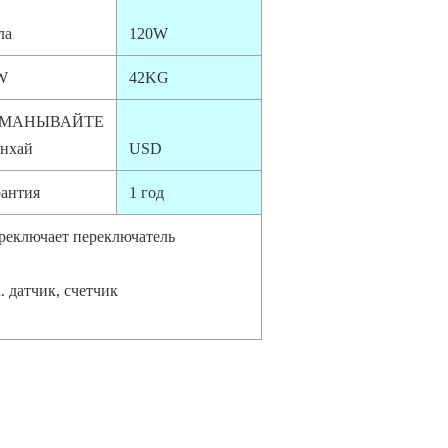
ла
120W
W
42KG
БМАНЫВАЙТЕ
нхай
USD
рантия
1 год
ереключает переключатель
 датчик, счетчик