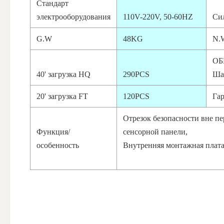
Стандарт
электрооборудования
110V-220V, 50-60HZ
Си
G.W
48KG
N.
О
40' загрузка HQ
290PCS
Ша
20' загрузка FT
120PCS
Га
Отрезок безопасности вне п
Функция/
сенсорной панели,
особенность
Внутренняя монтажная плата.