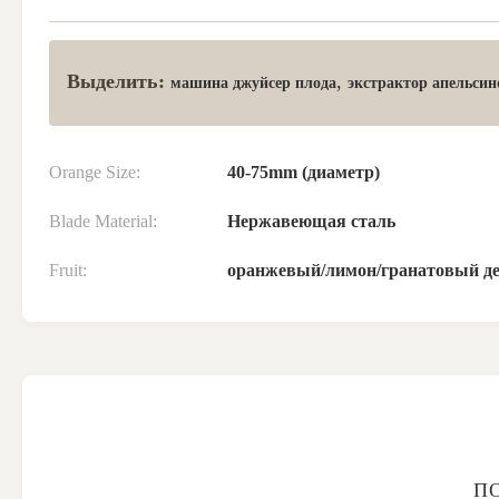
Выделить:
,
машина джуйсер плода
экстрактор апельсин
Orange Size:
40-75mm (диаметр)
Blade Material:
Нержавеющая сталь
Fruit:
оранжевый/лимон/гранатовый д
П