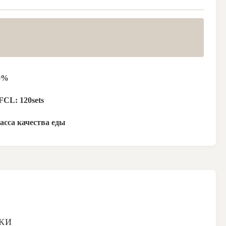
0%
FCL: 120sets
асса качества еды
КИ