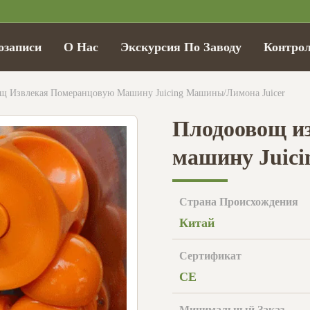
озаписи
О Нас
Экскурсия По Заводу
Контрол
щ Извлекая Померанцовую Машину Juicing Машины/лимона Juicer
Плодоовощ и
машину Juici
Страна Происхождения
Китай
Сертификат
CE
Минимальный Заказ