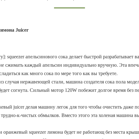
имона Juicer
]: squeezer апельсинового сока делает быстрой разрабатывает ва
 не сжимать каждый апельсин индивидуально вручную. Эта впеч
адиться как много сока по мере того как вы требуете.
из случая нержавеющей стали, машина создателя сока пола моде
 будет согнута. Сильный мотор 120W побежит долгое время без 
жевый juicer делая машину легок для того чтобы очистить даже 
трудно-к-чистых обмылков. Вместо этого эта холеная машина вы
 оранжевый squeezer лимона будет не работающ без места крышки