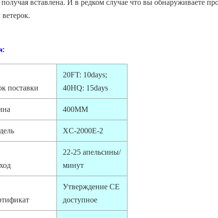
 получая вставлена. И в редком случае что вы обнаруживаете п
 ветерок.
я:
20FT: 10days;
ок поставки
40HQ: 15days
ина
400MM
дель
XC-2000E-2
22-25 апельсины/
ход
минут
Утверждение CE
ртификат
доступное