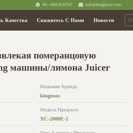
86--18662633547
info@kingjuicer.com
ь Качества
Свяжитесь С Нами
Новости
звлекая померанцовую
ng машины/лимона Juicer
Название Бренда
kingmax
Модель Продукта
XC-2000E-2
Цена Единицы Продукци