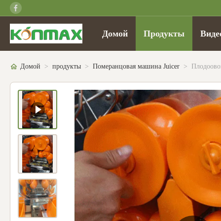
Домой
Продукты
Виде
Домой
>
продукты
>
Померанцовая машина Juicer
>
Плодоово