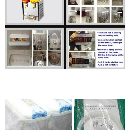
Упаковка коробки
450×320×700
Вес
25
Вес брутто
27