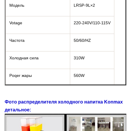
Модель
LRSP-9L×2
Votage
220-240V/110-115V
Частота
50/60/HZ
Холодная сила
310W
Poqer жары
560W
температура Холодн-напитка
7C-12C
Фото
распределителя холодного напитка
Konmax
детальное:
temprture Горяч-напитка
52-58℃
Размер формы
420×300×690