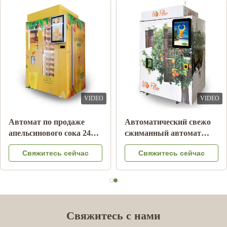
VIDEO
VIDEO
Коктейль плода молока
Автомат апельсинового
напитка напитка
сока оплаты примечания
двойной машины
с системой охлаждения
Свяжитесь сейчас
Свяжитесь сейчас
слякоти льда танка
замороженный
Свяжитесь с нами