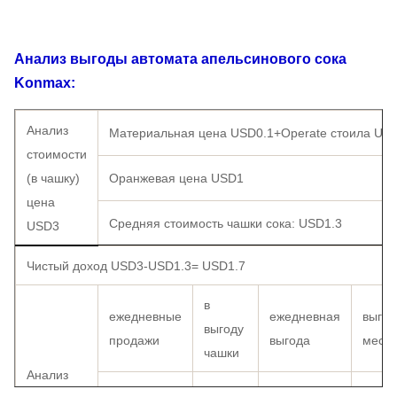
Анализ выгоды автомата апельсинового сока
Konmax:
Анализ
Материальная цена USD0.1+Operate стоила US
стоимости
(в чашку)
Оранжевая цена USD1
цена
Средняя стоимость чашки сока:
USD1.3
USD3
Чистый доход USD3-USD1.3=
USD1.7
в
ежедневные
ежедневная
выгод
выгоду
продажи
выгода
меся
чашки
Анализ
USD