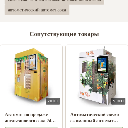
автоматический автомат сока
Сопутствующие товары
VIDEO
VIDEO
Коктейль плода молока
Автомат апельсинового
напитка напитка
сока оплаты примечания
двойной машины
с системой охлаждения