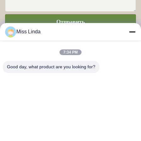
Отправить
Miss Linda
7:34 PM
Good day, what product are you looking for?
Достижения по эффективности Бренд Честность определяет
будущее
Свяжитесь с нами
Адрес: Добавить: ОБЩЕСТВО 04,7/F, BRIGHT WAY TOWER,
No 33 MONG KOK ROAD, KOWLOON, Гонконг
info@kingjuicer.com
Телефон: 86--18662633547