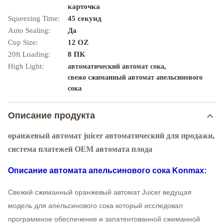
карточка
Squeezing Time:
45 секунд
Auto Sealing:
Да
Cup Size:
12 OZ
20ft Loading:
8 ПК
High Light:
,
автоматический автомат сока
свежо сжиманный автомат апельсинового
сока
Описание продукта
оранжевый автомат juicer автоматический для продажи,
система платежей OEM автомата плода
Описание автомата апельсинового сока Konmax:
Свежий сжиманный оранжевый автомат Juicer ведущая
модель для апельсинового сока который исследовал
программное обеспечение и запатентованной сжиманной