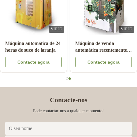
VIDEO
VIDEO
Máquina automática de 24
Máquina de venda
horas de suco de laranja
automática recentemente
espremida automática do
Contacte agora
Contacte agora
suco de laranja para o
anúncio publicitário
Contacte-nos
Pode contactar-nos a qualquer momento!