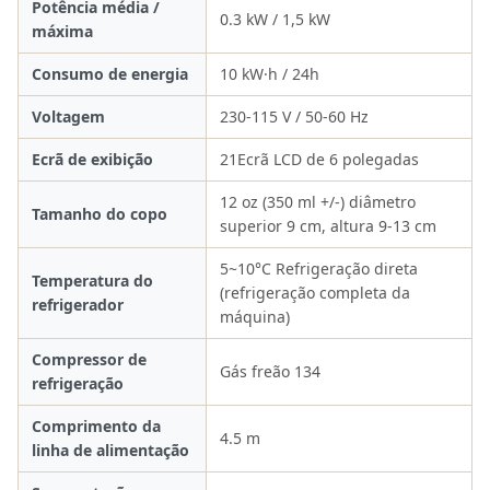
Potência média /
0.3 kW / 1,5 kW
máxima
Consumo de energia
10 kW·h / 24h
Voltagem
230-115 V / 50-60 Hz
Ecrã de exibição
21Ecrã LCD de 6 polegadas
12 oz (350 ml +/-) diâmetro
Tamanho do copo
superior 9 cm, altura 9-13 cm
5~10°C Refrigeração direta
Temperatura do
(refrigeração completa da
refrigerador
máquina)
Compressor de
Gás freão 134
refrigeração
Comprimento da
4.5 m
linha de alimentação