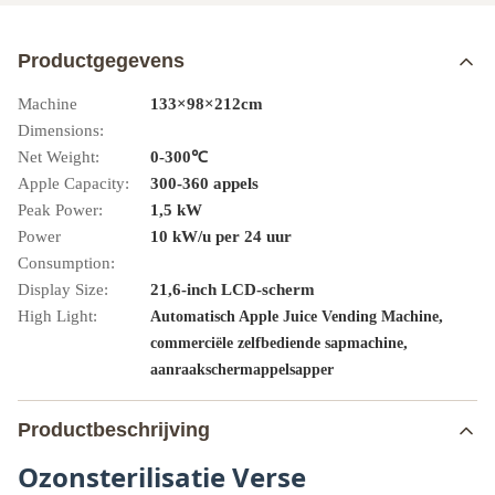
Productgegevens
Machine
133×98×212cm
Dimensions:
Net Weight:
0-300℃
Apple Capacity:
300-360 appels
Peak Power:
1,5 kW
Power
10 kW/u per 24 uur
Consumption:
Display Size:
21,6-inch LCD-scherm
High Light:
,
Automatisch Apple Juice Vending Machine
,
commerciële zelfbediende sapmachine
aanraakschermappelsapper
Productbeschrijving
Ozonsterilisatie Verse