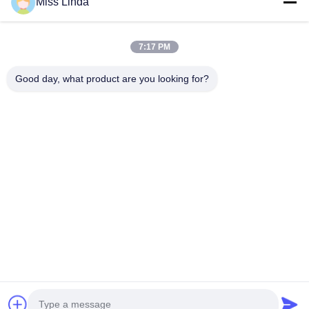
Miss Linda
7:17 PM
Good day, what product are you looking for?
Efficiëntieprestaties Brand Integriteit bepaalt de toekomst
Neem contact met ons op
Adres: Voeg toe: UNIT 04,7/F, BRIGHT WAY TOWER, NO. 33
MONG KOK ROAD, KOWLOON, HONG KONG
info@kingjuicer.com
Telefoon: 86--18662633547