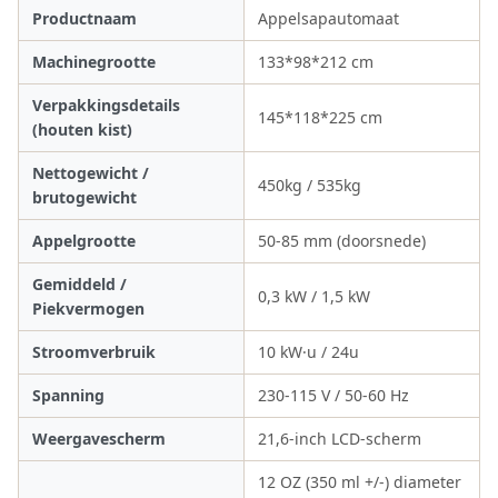
Productnaam
Appelsapautomaat
Machinegrootte
133*98*212 cm
Verpakkingsdetails
145*118*225 cm
(houten kist)
Nettogewicht /
450kg / 535kg
brutogewicht
Appelgrootte
50-85 mm (doorsnede)
Gemiddeld /
0,3 kW / 1,5 kW
Piekvermogen
Stroomverbruik
10 kW·u / 24u
Spanning
230-115 V / 50-60 Hz
Weergavescherm
21,6-inch LCD-scherm
12 OZ (350 ml +/-) diameter