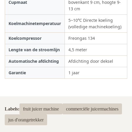
Cupmaat
bovenkant 9 cm, hoogte 9-
13 cm
5~10℃ Directe koeling
Koelmachinetemperatuur
(volledige machinekoeling)
Koelcompressor
Freongas 134
Lengte van de stroomlijn
4,5 meter
Automatische afdichting
Afdichting door deksel
Garantie
1 jaar
Labels:
fruit juicer machine
commerciële juicermachines
jus d'orangetrekker