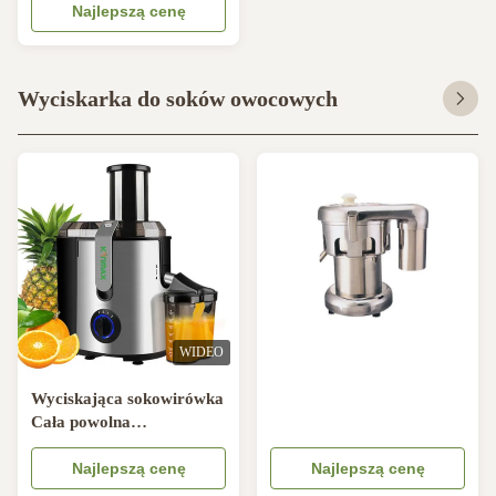
Najlepszą cenę
Wyciskarka do soków owocowych
WIDEO
Wyciskająca sokowirówka
Cała powolna
sokowirówka z zimną
prasą do domowych
Najlepszą cenę
Najlepszą cenę
owoców jabłka