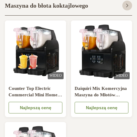
Maszyna do błota koktajlowego
WIDEO
WIDEO
Counter Top Electric
Daiquiri Mix Komercyjna
Commercial Mini Home
Maszyna do Młotów
Use Electric Zamrożone
Maszyna do Mrożonych
lody do picia
Najlepszą cenę
Napojów
Najlepszą cenę