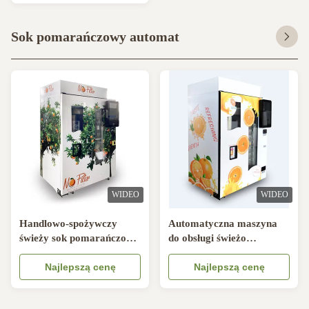
Sok pomarańczowy automat
WIDEO
WIDEO
Handlowo-spożywczy
Automatyczna maszyna
świeży sok pomarańczowy
do obsługi świeżo
automat z Nayax
wyciśniętego soku
sposobem płatności
Najlepszą cenę
pomarańczowego z
Najlepszą cenę
automatu na monety