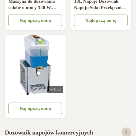
Maszyna do dozowania
18L Napoje Dozownik
soków o mocy 320 W,
Napoju Soku Przełącznik
gorąca i zimna, 18 litrów
LCD 180W Dozownik
magnetyczna obrotowa
Najlepszą cenę
Zimnego Ciepłego Napoju
Najlepszą cenę
WIDEO
Najlepszą cenę
Dozownik napojów komercyjnych