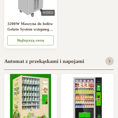
WIDEO
3200W Maszyna do lodów
Gelato System wstępnego
chłodzenia Maszyna do
produkcji miękkich lodów
Najlepszą cenę
Automat z przekąskami i napojami