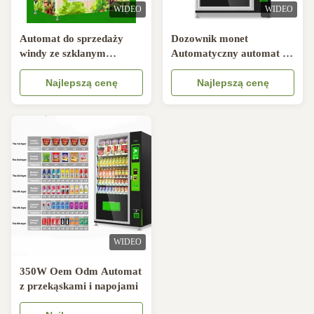
WIDEO
WIDEO
Automat do sprzedaży
Dozownik monet
windy ze szklanym
Automatyczny automat z
przenośnikiem wodnym
przekąskami i napojami 6
Najlepszą cenę
szuflad
Najlepszą cenę
WIDEO
350W Oem Odm Automat
z przekąskami i napojami