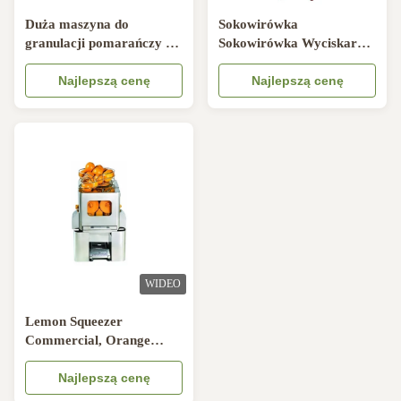
Duża maszyna do
Sokowirówka
granulacji pomarańczy ze
Sokowirówka Wyciskarka
stali nierdzewnej,
Sokowirówka / Maszyna
sokowirówka,
Najlepszą cenę
Sokowirówka
Najlepszą cenę
automatyczna prasa do
Pomarańczowa Do
soków pomarańczowych
Komercyjnego I
Supermaketowego
WIDEO
Lemon Squeezer
Commercial, Orange
Juicer Blat maszynowy z
automatycznym
Najlepszą cenę
podajnikiem do baru