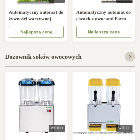
Automatyczny automat do
Automatyczny automat do
żywności warzywnej
ciastek z owocami Farm
Napoje ze świeżych
Egg z systemem
owoców
Najlepszą cenę
podnoszenia
Najlepszą cenę
Dozownik soków owocowych
WIDEO
WIDEO