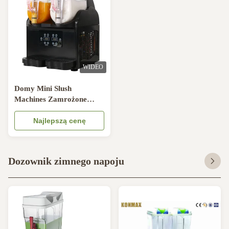
WIDEO
Domy Mini Slush
Machines Zamrożone
napoje Granita Stal
nierdzewna 304 5.8A
Najlepszą cenę
Dozownik zimnego napoju